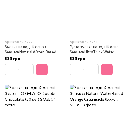
Артикул: SO3222
Артикул: SO3231
Змазка на водній основі
Густа змазка на водній основі
Sensuva Natural Water-Based
Sensuva UltraThick Water-
Watermelon (57мл)
Based Strawberry (57 мл)
589 грн
589 грн