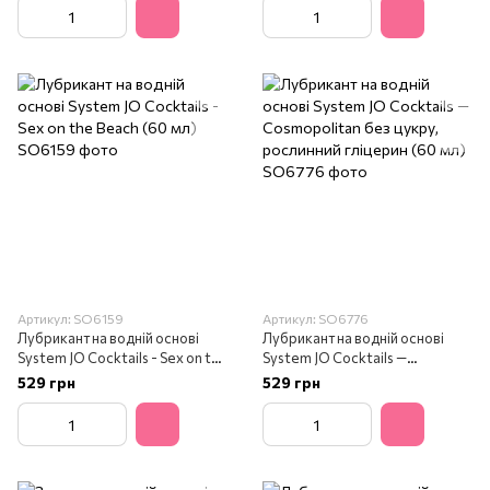
Артикул: SO6159
Артикул: SO6776
Лубрикант на водній основі
Лубрикант на водній основі
System JO Cocktails - Sex on the
System JO Cocktails —
Beach (60 мл)
Cosmopolitan без цукру,
529 грн
529 грн
рослинний гліцерин (60 мл)