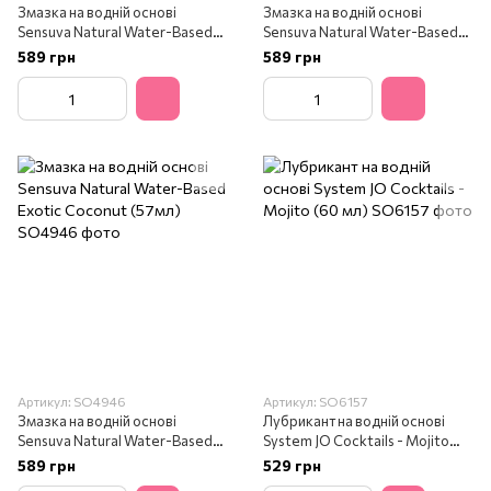
Змазка на водній основі
Змазка на водній основі
Sensuva Natural Water-Based
Sensuva Natural Water-Based
Blueberry Muffin 57мл
Cotton Candy (57мл)
589 грн
589 грн
Артикул: SO4946
Артикул: SO6157
Змазка на водній основі
Лубрикант на водній основі
Sensuva Natural Water-Based
System JO Cocktails - Mojito
Exotic Coconut (57мл)
(60 мл)
589 грн
529 грн