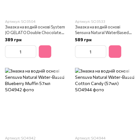
Артикул: SO3504
Артикул: SO3533
Змазка на водній основі System
Змазка на водній основі
JO GELATO Double Chocolate
Sensuva Natural WaterBased
(30 мл)
Orange Creamsicle (57мл)
389 грн
589 грн
Артикул: SO4942
Артикул: SO4944