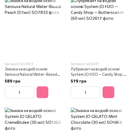
Артикул: SO7833
Артикул: SO2617
Змазка на водній основі
Лубрикант на водній основі
Sensuva Natural Water-Based
System JO H2O — Candy Shop —
Peach (57мл)
Butterscotch (60 мл)
589 грн
579 грн