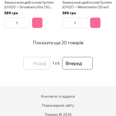
Змазка на водній основі System
Змазка на водній основі System
JO H2O — Strawberry Kiss (30
JO H2O — Watermelon (30 мл)
мл)
389 грн
389 грн
Показати ще 20 товарів
Назад
Вперед
1
з 5
Контакти та адреси
Повна версія сайту
Toppers © 2024