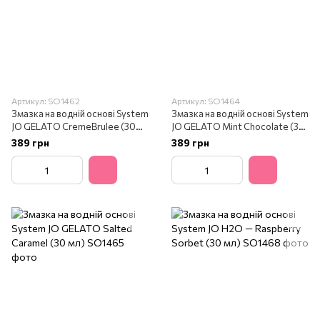
Артикул: SO1462
Артикул: SO1464
Змазка на водній основі System
Змазка на водній основі System
JO GELATO CremeBrulee (30
JO GELATO Mint Chocolate (30
мл)
мл)
389 грн
389 грн