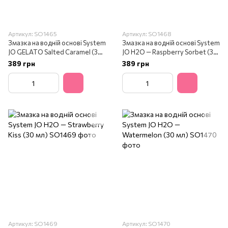
Артикул: SO1465
Артикул: SO1468
Змазка на водній основі System
Змазка на водній основі System
JO GELATO Salted Caramel (30
JO H2O — Raspberry Sorbet (30
мл)
мл)
389 грн
389 грн
Артикул: SO1469
Артикул: SO1470