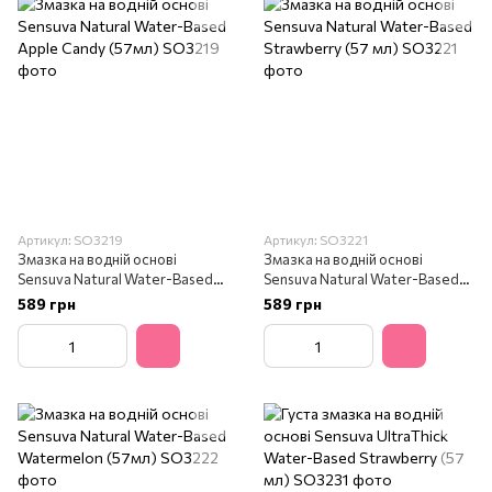
Артикул: SO3219
Артикул: SO3221
Змазка на водній основі
Змазка на водній основі
Sensuva Natural Water-Based
Sensuva Natural Water-Based
Apple Candy (57мл)
Strawberry (57 мл)
589 грн
589 грн