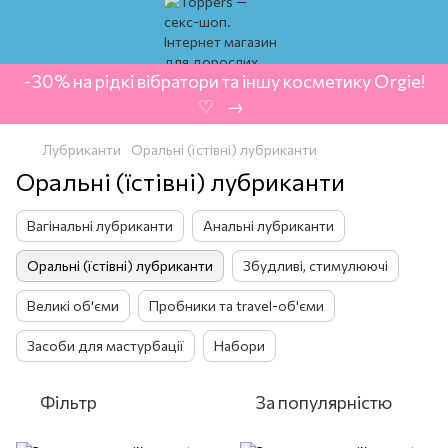
-30% на рідкі вібратори та іншу косметику Orgie!
‍ ♡ ‍ → ‍
Лубриканти
Оральні (їстівні) лубриканти
Оральні (їстівні) лубриканти
Вагінальні лубриканти
Анальні лубриканти
Оральні (їстівні) лубриканти
Збудливі, стимулюючі
Великі об'єми
Пробники та travel-об'єми
Засоби для мастурбації
Набори
Фільтр
За популярністю