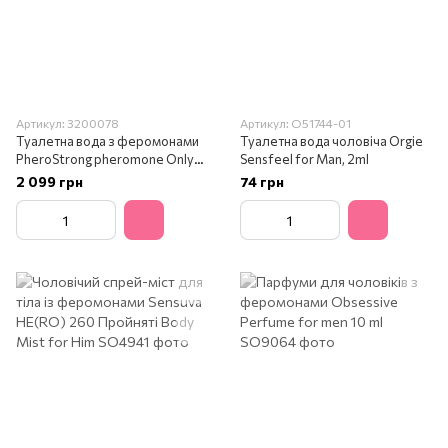
Артикул: 3200078
Артикул: O51744-01
Туалетна вода з феромонами
Туалетна вода чоловіча Orgie
PheroStrong pheromone Only
Sensfeel for Man, 2ml
for Мen, 3200078
2 099 грн
74 грн