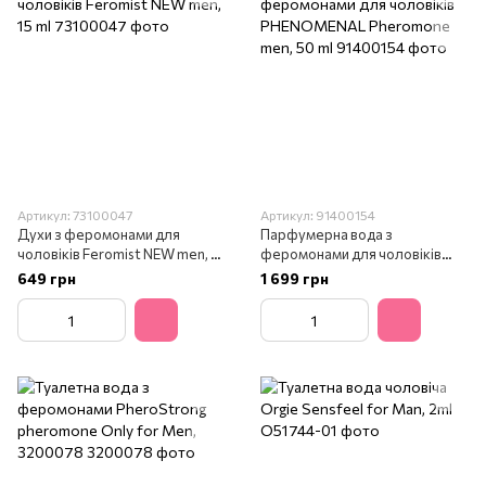
Артикул: 73100047
Артикул: 91400154
Духи з феромонами для
Парфумерна вода з
чоловіків Feromist NEW men, 15
феромонами для чоловіків
ml
PHENOMENAL Pheromone men,
649 грн
1 699 грн
50 ml