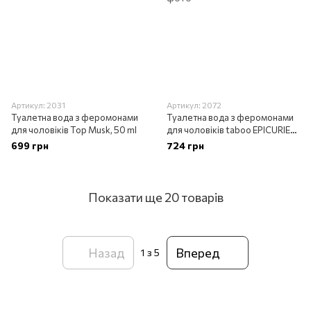
Артикул: 2031
Артикул: 2072
Туалетна вода з феромонами
Туалетна вода з феромонами
для чоловіків Top Musk, 50 ml
для чоловіків taboo EPICURIEN,
50 ml
699 грн
724 грн
Показати ще 20 товарів
Назад
Вперед
1
з 5