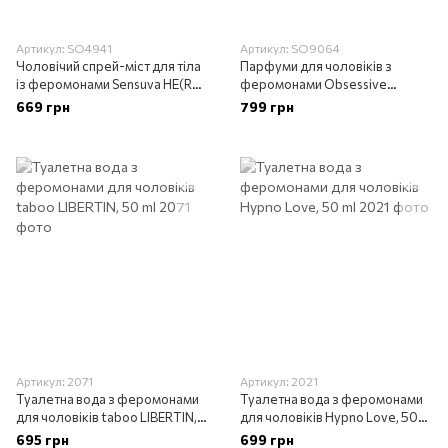
Артикул: SO4941
Артикул: SO9064
Чоловічий спрей-міст для тіла
Парфуми для чоловіків з
із феромонами Sensuva HE(RO)
феромонами Obsessive
260 Пройняті Body Mist for Him
Perfume for men 10 ml
669 грн
799 грн
Артикул: 2071
Артикул: 2021
Туалетна вода з феромонами
Туалетна вода з феромонами
для чоловіків taboo LIBERTIN,
для чоловіків Hypno Love, 50
50 ml
ml
695 грн
699 грн