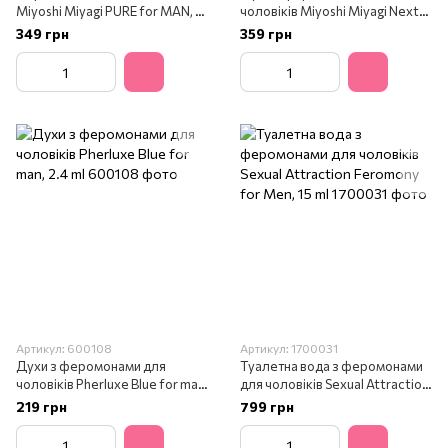
Miyoshi Miyagi PURE for MAN, 5
чоловіків Miyoshi Miyagi Next
ml
"X" for MAN, 2,4 ml
349 грн
359 грн
Артикул: 600108
Артикул: 1700031
Духи з феромонами для
Туалетна вода з феромонами
чоловіків Pherluxe Blue for man,
для чоловіків Sexual Attraction
2.4 ml
Feromony for Men, 15 ml
219 грн
799 грн