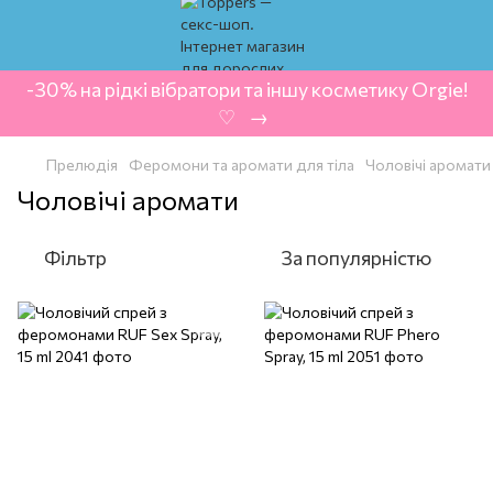
-30% на рідкі вібратори та іншу косметику Orgie!
‍ ♡ ‍ → ‍
Прелюдія
Феромони та аромати для тіла
Чоловічі аромати
Чоловічі аромати
Фільтр
За популярністю