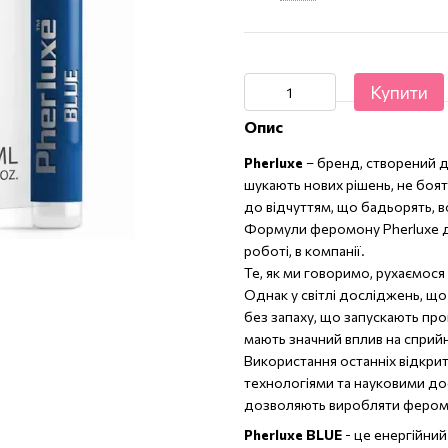
Купити
Опис
Pherluxe
– бренд, створений д
шукають нових рішень, не боят
до відчуттям, що бадьорять, в
Формули феромону Pherluxe до
роботі, в компанії.
Те, як ми говоримо, рухаємося
Однак у світлі досліджень, щ
без запаху, що запускають проц
мають значний вплив на сприй
Використання останніх відкрит
технологіями та науковими д
дозволяють виробляти феромо
Pherluxe BLUE
- це енергійний