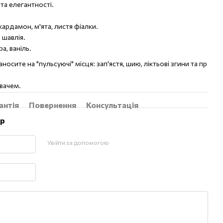
 та елегантності.
ардамон, м'ята, листя фіалки.
 шавлія.
а, ваніль.
осите на "пульсуючі" місця: зап'ястя, шию, ліктьові згини та пр
вачем.
антія
Повернення
Консультація
ар
Увійти за допомогою