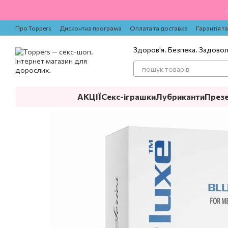
Перейти до основного контенту
Про Toppers
Дисконтна програма
Оплата та доставка
Гарантія т
Здоров'я. Безпека. Задово
АКЦІЇ
Секс-іграшки
Лубриканти
През