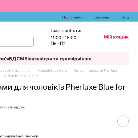
‍
Порівняння
Бажання
Вхід
Графік роботи:
Мій кошик
11:00 - 18:00
Пн - Пт
ов'я
БДСМ
Білизна
Ігри та сувеніри
Інше
а аромати для тіла
Чоловічі аромати
Чоловічі аромати Pherluxe
uxe Blue for man, 2.4 ml
и для чоловіків Pherluxe Blue for
аписати відгук
опичувальної знижки