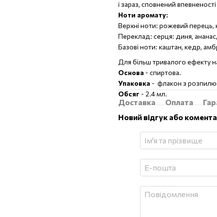
і зараз, сповнений впевненості
Ноти аромату:
Верхні ноти: рожевий перець, к
Переклад: серця: диня, ананас,
Базові ноти: каштан, кедр, амбр
Для більш тривалого ефекту нан
Основа
- спиртова.
Упаковка
- флакон з розпилю
Обсяг
- 2.4 мл.
Доставка
Оплата
Гар
Новий відгук або комент