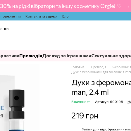
-30% на рідкі вібратори та іншу косметику Orgie! ‍ ♡ ‍ → 
а повернення
Контакти та адреси
Блог
лення.
ервативи
Прелюдія
Догляд за іграшками
Сексуальне здор
Головна
Прелюдія
Феромони т
Духи з феромонами для чоловіків Pherl
Духи з феромонам
man, 2.4 ml
В наявності
Артикул: 600108
Н
219 грн
Увійти
для відображення нак
%