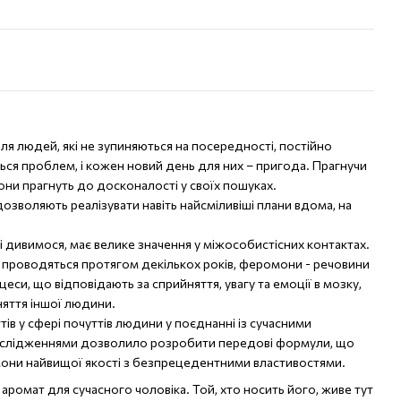
ля людей, які не зупиняються на посередності, постійно
ься проблем, і кожен новий день для них – пригода. Прагнучи
они прагнуть до досконалості у своїх пошуках.
зволяють реалізувати навіть найсміливіші плани вдома, на
 і дивимося, має велике значення у міжособистісних контактах.
о проводяться протягом декількох років, феромони - речовини
еси, що відповідають за сприйняття, увагу та емоції в мозку,
няття іншої людини.
тів у сфері почуттів людини у поєднанні із сучасними
ослідженнями дозволило розробити передові формули, що
ни найвищої якості з безпрецедентними властивостями.
 аромат для сучасного чоловіка. Той, хто носить його, живе тут