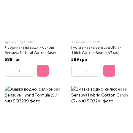
Артикул: SO3218
Артикул: SO3229
Лубрикант на водній основі
Густа змазка Sensuva Ultra-
Sensuva Natural Water-Based
Thick Water-Based (57 мл)
(57 мл)
589 грн
589 грн