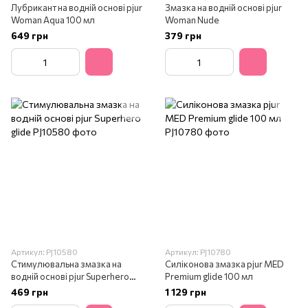
Лубрикант на водній основі pjur
Змазка на водній основі pjur
Woman Aqua 100 мл
Woman Nude
649 грн
379 грн
Артикул: PJ10580
Артикул: PJ10780
Стимулювальна змазка на
Силіконова змазка pjur MED
водній основі pjur Superhero
Premium glide 100 мл
glide
469 грн
1 129 грн