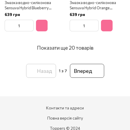
Змазка водно-силіконова
Змазка водно-силіконова
Sensuva Hybrid Blueberry
Sensuva Hybrid Orange
Muffin (57 мл)
Creamsicle (57мл)
639 грн
639 грн
Показати ще 20 товарів
Назад
Вперед
1
з 7
Контакти та адреси
Повна версія сайту
Toppers © 2024