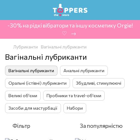
-30% на рідкі вібратори та іншу косметику Orgie!
‍ ♡ ‍ → ‍
Лубриканти
Вагінальні лубриканти
Вагінальні лубриканти
Вагінальні лубриканти
Анальні лубриканти
Оральні (їстівні) лубриканти
Збудливі, стимулюючі
Великі об'єми
Пробники та travel-об'єми
Засоби для мастурбації
Набори
Фільтр
За популярністю