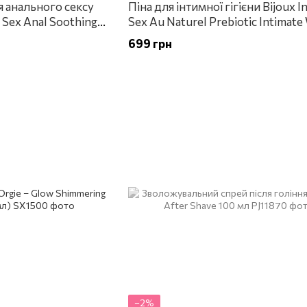
я анального сексу
Піна для інтимної гігієни Bijoux I
w Sex Anal Soothing
Sex Au Naturel Prebiotic Intimate
мл
Gentle Foam 150мл
699 грн
−2%