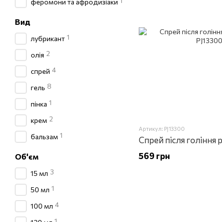
1
феромони та афродизіаки
Вид
1
лубрикант
2
олія
4
спрей
8
гель
1
пінка
2
крем
Артикул: PJ13300
1
бальзам
Спрей після гоління 
569 грн
Об'єм
3
15 мл
1
50 мл
4
100 мл
1