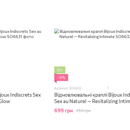
Хіт
−9%
1
Артикул: SO6632
joux Indiscrets Sex
Відновлювальні краплі Bijoux Ind
 Glow
Sex au Naturel — Revitalizing Inti
699 грн
769 грн