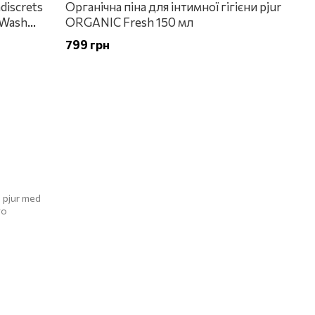
ndiscrets
Органічна піна для інтимної гігієни pjur
 Wash
ORGANIC Fresh 150 мл
799 грн