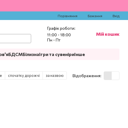
‍
Порівняння
Бажання
Вхід
Графік роботи:
Мій кошик
11:00 - 18:00
Пн - Пт
ов'я
БДСМ
Білизна
Ігри та сувеніри
Інше
е
спочатку дорожчі
за назвою
Відображення: