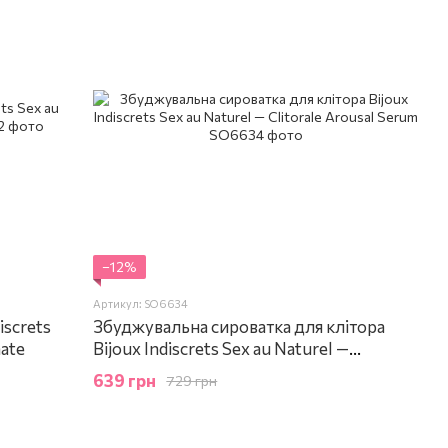
−12%
Артикул: SO6634
iscrets
Збуджувальна сироватка для клітора
mate
Bijoux Indiscrets Sex au Naturel —
Clitorale Arousal Serum
639 грн
729 грн