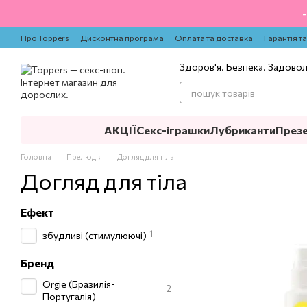
Перейти до основного контенту
Про Toppers
Дисконтна програма
Оплата та доставка
Гарантія т
Здоров'я. Безпека. Задово
АКЦІЇ
Секс-іграшки
Лубриканти
През
Головна
Прелюдія
Догляд для тіла
Догляд для тіла
Ефект
1
збудливі (стимулюючі)
Бренд
Orgie (Бразилія-
2
Португалія)