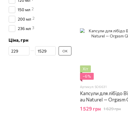
120 мл
2
150 мл
2
200 мл
3
236 мл
Ціна, грн
Від Ціна, грн
До Ціна, грн
ОК
Хіт
−6%
Артикул: SO6631
Капсули для лібідо Bi
au Naturel — Orgasm
1 529 грн
1 629 грн