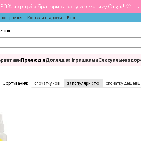
-30% на рідкі вібратори та іншу косметику Orgie! ‍ ♡ ‍ → 
а повернення
Контакти та адреси
Блог
лення.
ервативи
Прелюдія
Догляд за іграшками
Сексуальне здор
Сортування:
спочатку нові
за популярністю
спочатку дешевш