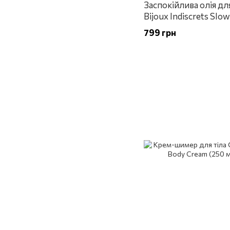
Заспокійлива олія дл
Bijoux Indiscrets Slo
Oil Before & After 15 
799 грн