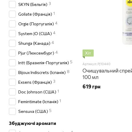
3
SKYN (Бельгія)
1
Goliate (Франція)
4
Orgie (Португалія)
4
System JO (США)
4
Shunga (Канада)
4
Хіт
Pjur (Люксембург)
5
Intt (Бразилія-Португалія)
Артикул: PJ10440
Очищувальний спрей
8
Bijoux Indiscrets (Іспанія)
100 мл
3
Exsens (Франція)
619 грн
1
Doc Johnson (США)
1
Femintimate (Іспанія)
5
Sensuva (США)
Збуджуючі аромати