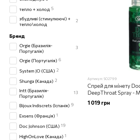
5
тепло + холод
збудливі (стимулюючі) +
2
тепло\холод
Бренд
Orgie (Бразилія-
3
Португалія)
6
Orgie (Португалія)
2
System JO (США)
Артикул: SO2799
2
Shunga (Канада)
Спрей для мінету Do
Intt (Бразилія-
DeepThroat Spray - M
13
Португалія)
1 019 грн
9
Bijoux Indiscrets (Іспанія)
1
Exsens (Франція)
19
Doc Johnson (США)
1
HighOnLove (Канада)