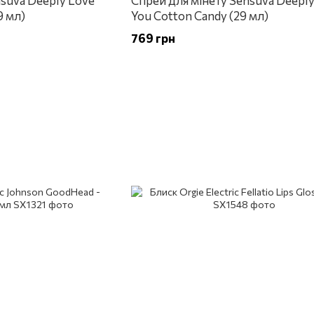
nsuva Deeply Love
Спрей для мінету Sensuva Deeply
9 мл)
You Cotton Candy (29 мл)
769 грн