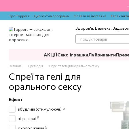
Перейти до основного контенту
Про Toppers
Дисконтна програма
Оплата та доставка
Гарантія т
Здоров'я. Безпека. Задово
АКЦІЇ
Секс-іграшки
Лубриканти
През
Головна
Прелюдія
Спреї та гелі для орального сексу
Спреї та гелі для
орального сексу
Ефект
5
збудливі (стимулюючі)
8
зігріваючі
5
охолоджуючі