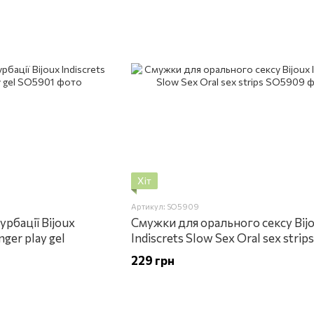
Хіт
Артикул: SO5909
урбації Bijoux
Смужки для орального сексу Bij
nger play gel
Indiscrets Slow Sex Oral sex strips
229 грн