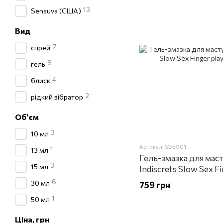
13
Sensuva (США)
Вид
7
спрей
8
гель
4
блиск
2
рідкий вібратор
Об'єм
3
10 мл
Артикул: SO5901
1
13 мл
Гель-змазка для маст
3
15 мл
Indiscrets Slow Sex Fi
6
30 мл
759 грн
1
50 мл
Ціна, грн