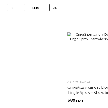
Від Ціна, грн
До Ціна, грн
ОК
Артикул: SO3492
Спрей для мінету Do
Tingle Spray - Strawb
689 грн