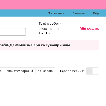
‍
Порівняння
Бажання
Вхід
Графік роботи:
Мій кошик
11:00 - 18:00
Пн - Пт
ов'я
БДСМ
Білизна
Ігри та сувеніри
Інше
е
спочатку дорожчі
за назвою
Відображення: