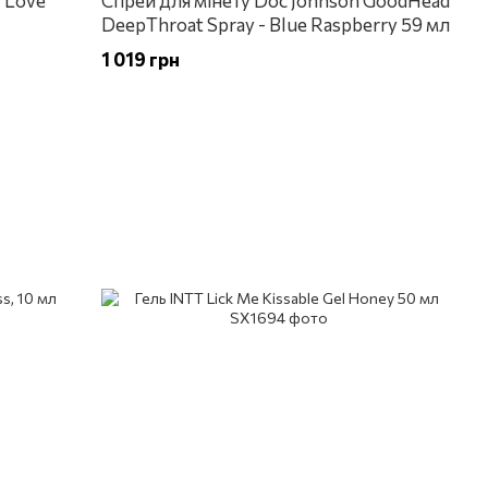
 Love
Спрей для мінету Doc Johnson GoodHead
DeepThroat Spray - Blue Raspberry 59 мл
1 019 грн