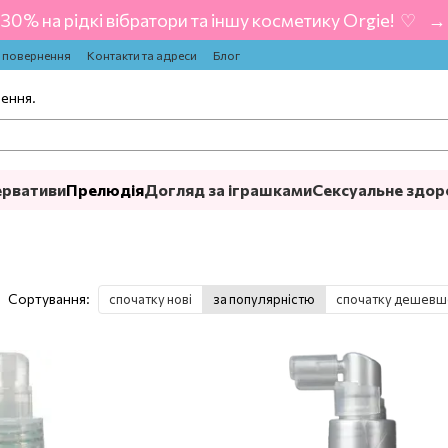
-30% на рідкі вібратори та іншу косметику Orgie! ‍ ♡ ‍ → 
а повернення
Контакти та адреси
Блог
лення.
ервативи
Прелюдія
Догляд за іграшками
Сексуальне здор
Сортування:
спочатку нові
за популярністю
спочатку дешевш