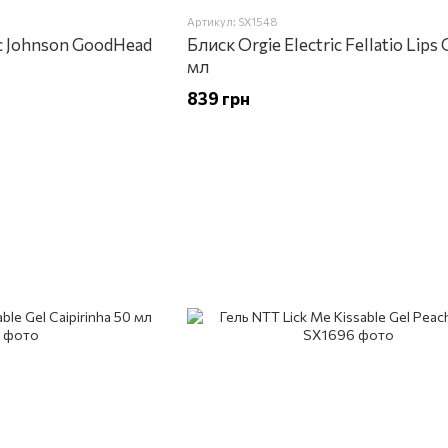
Артикул: SX1548
c Johnson GoodHead
Блиск Orgie Electric Fellatio Lips 
мл
839 грн