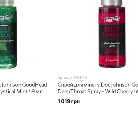
Артикул: SO2800
c Johnson GoodHead
Спрей для мінету Doc Johnson G
ystical Mint 59 мл
DeepThroat Spray - Wild Cherry 5
1 019 грн