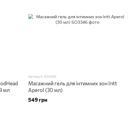
Артикул: SO3346
oodHead
Масажний гель для інтимних зон Intt
9 мл
Aperol (30 мл)
549 грн