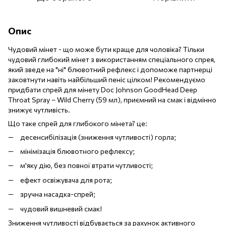
Опис
Чудовий мінет - що може бути краще для чоловіка? Тільки
чудовий глибокий мінет з використанням спеціального спрея,
який зведе на "ні" блювотний рефлекс і допоможе партнерці
заковтнути навіть найбільший пеніс цілком! Рекомендуємо
придбати спрей для мінету Doc Johnson GoodHead Deep
Throat Spray – Wild Cherry (59 мл), приємний на смак і відмінно
знижує чутливість.
Що таке спрей для глибокого мінета? це:
десенсибілізація (зниження чутливості) горла;
мінімізація блювотного рефлексу;
м'яку дію, без повної втрати чутливості;
ефект освіжувача для рота;
зручна насадка-спрей;
чудовий вишневий смак!
Зниження чутливості відбувається за рахунок активного