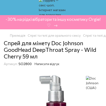
-30% на рідкі вібратори та іншу косметику Orgie!
‍ ♡ ‍ → ‍
Прелюдія
Спреї та гелі для орального сексу
Спреї та гелі
Спрей для мінету Doc Johnson
GoodHead DeepThroat Spray - Wild
Cherry 59 мл
Артикул:
SO2800
Написати відгук