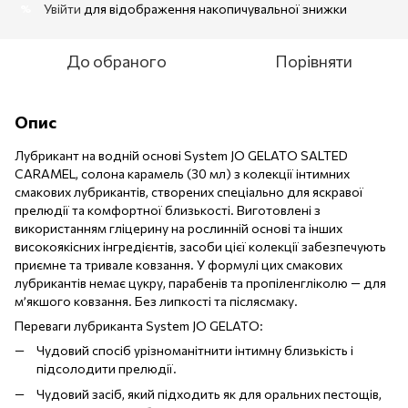
Увійти
для відображення накопичувальної знижки
%
До обраного
Порівняти
Опис
Лубрикант на водній основі System JO GELATO SALTED
CARAMEL, солона карамель (30 мл) з колекції інтимних
смакових лубрикантів, створених спеціально для яскравої
прелюдії та комфортної близькості. Виготовлені з
використанням гліцерину на рослинній основі та інших
високоякісних інгредієнтів, засоби цієї колекції забезпечують
приємне та тривале ковзання. У формулі цих смакових
лубрикантів немає цукру, парабенів та пропіленгліколю — для
м’якшого ковзання. Без липкості та післясмаку.
Переваги лубриканта System JO GELATO:
Чудовий спосіб урізноманітнити інтимну близькість і
підсолодити прелюдії.
Чудовий засіб, який підходить як для оральних пестощів,