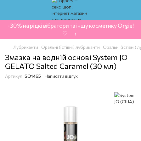
-30% на рідкі вібратори та іншу косметику Orgie!
‍ ♡ ‍ → ‍
Лубриканти
Оральні (їстівні) лубриканти
Оральні (їстівні)
Змазка на водній основі System JO
GELATO Salted Caramel (30 мл)
Артикул:
SO1465
Написати відгук