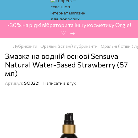
-30% на рідкі вібратори та іншу косметику Orgie!
‍ ♡ ‍ → ‍
Лубриканти
Оральні (їстівні) лубриканти
Оральні (їстівні)
Змазка на водній основі Sensuva
Natural Water-Based Strawberry (57
мл)
Артикул:
SO3221
Написати відгук