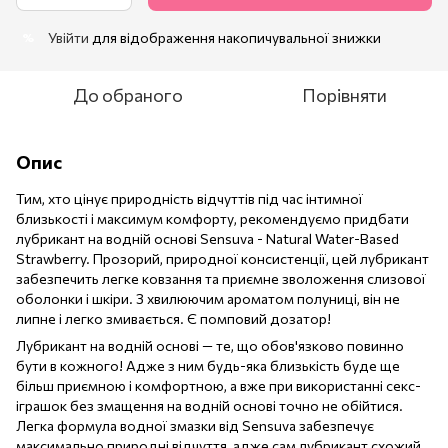
Увійти
для відображення накопичувальної знижки
%
До обраного
Порівняти
Опис
Тим, хто цінує природність відчуттів під час інтимної
близькості і максимум комфорту, рекомендуємо придбати
лубрикант на водній основі Sensuva - Natural Water-Based
Strawberry. Прозорий, природної консистенції, цей лубрикант
забезпечить легке ковзання та приємне зволоження слизової
оболонки і шкіри. З хвилюючим ароматом полуниці, він не
липне і легко змивається. Є помповий дозатор!
Лубрикант на водній основі — те, що обов'язково повинно
бути в кожного! Адже з ним будь-яка близькість буде ще
більш приємною і комфортною, а вже при використанні секс-
іграшок без змащення на водній основі точно не обійтися.
Легка формула водної змазки від Sensuva забезпечує
максимально природні відчуття, адже сам лубрикант схожий