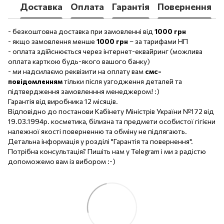
Доставка
Оплата
Гарантія
Повернення
- безкоштовна доставка при замовленні від
1000 грн
- якщо замовлення менше
1000 грн
– за тарифами НП
- оплата здійснюється через інтернет-еквайринг (можлива
оплата карткою будь-якого вашого банку)
- ми надсилаємо реквізити на оплату вам
смс-
повідомленням
тільки після узгодження деталей та
підтвердження замовленння менеджером! :)
Гарантія від виробника 12 місяців.
Відповідно до постанови Кабінету Міністрів України №172 від
19.03.1994р. косметика, білизна та предмети особистої гігієни
належної якості поверненню та обміну не підлягають.
Детальна інформація у розділі "Гарантія та повернення".
Потрібна консультація? Пишіть нам у Telegram і ми з радістю
допоможемо вам із вибором :-)