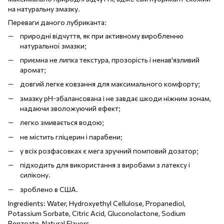
на натуральну змазку.
Переваги даного лубриканта:
природні відчуття, як при активному виробленню
натуральної змазки;
приємна не липка текстура, прозорість і ненав'язливий
аромат;
довгий легке ковзання для максимального комфорту;
змазку pH-збалансована і не завдає шкоди ніжним зонам,
надаючи зволожуючий ефект;
легко змивається водою;
не містить гліцерин і парабени;
у всіх розфасовках є мега зручний помповий дозатор;
підходить для використання з виробами з латексу і
силікону.
зроблено в США.
Ingredients: Water, Hydroxyethyl Cellulose, Propanediol,
Potassium Sorbate, Citric Acid, Gluconolactone, Sodium
Benzoate, Natural Flavors