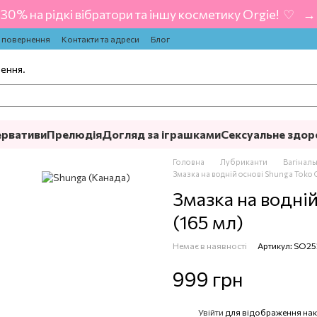
-30% на рідкі вібратори та іншу косметику Orgie! ‍ ♡ ‍ → 
а повернення
Контакти та адреси
Блог
лення.
ервативи
Прелюдія
Догляд за іграшками
Сексуальне здор
Головна
Лубриканти
Вагіналь
Змазка на водній основі Shunga Toko
Змазка на водні
(165 мл)
Немає в наявності
Артикул: SO2
999 грн
Увійти
для відображення нак
%