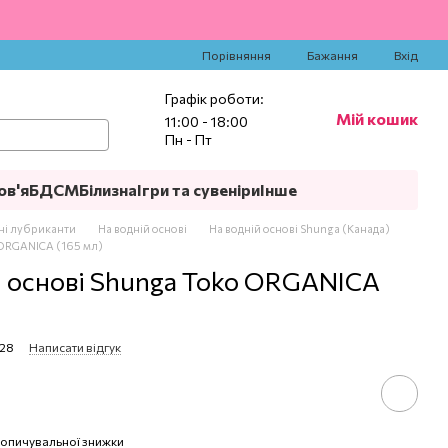
‍
Порівняння
Бажання
Вхід
Графік роботи:
Мій кошик
11:00 - 18:00
Пн - Пт
ов'я
БДСМ
Білизна
Ігри та сувеніри
Інше
ні лубриканти
На водній основі
На водній основі Shunga (Канада)
 ORGANICA (165 мл)
й основі Shunga Toko ORGANICA
528
Написати відгук
опичувальної знижки