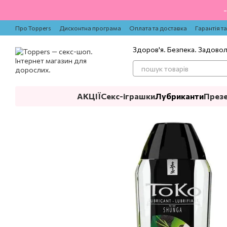
Перейти до основного контенту
Про Toppers
Дисконтна програма
Оплата та доставка
Гарантія т
Здоров'я. Безпека. Задово
АКЦІЇ
Секс-іграшки
Лубриканти
През