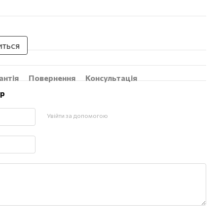
иться
антія
Повернення
Консультація
ар
Увійти за допомогою