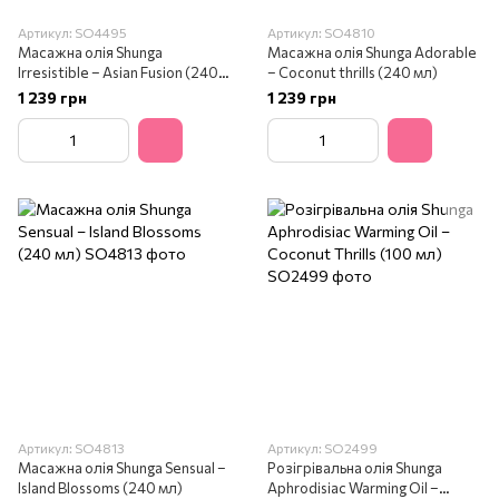
Артикул: SO4495
Артикул: SO4810
Масажна олія Shunga
Масажна олія Shunga Adorable
Irresistible – Asian Fusion (240
– Coconut thrills (240 мл)
мл)
1 239 грн
1 239 грн
Артикул: SO4813
Артикул: SO2499
Масажна олія Shunga Sensual –
Розігрівальна олія Shunga
Island Blossoms (240 мл)
Aphrodisiac Warming Oil –