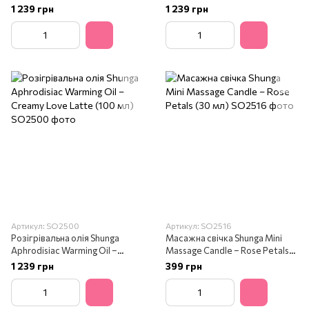
Coconut Thrills (100 мл)
1 239 грн
1 239 грн
Артикул: SO2500
Артикул: SO2516
Розігрівальна олія Shunga
Масажна свічка Shunga Mini
Aphrodisiac Warming Oil –
Massage Candle – Rose Petals
Creamy Love Latte (100 мл)
(30 мл)
1 239 грн
399 грн