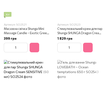
Хіт
Артикул: SO2521
Артикул: SO2523
Масажна свічка Shunga Mini
Стимулювальний крем для пар
Massage Candle – Exotic Green
Shunga SHUNGA Dragon Cream
Tea (30 мл)
(60 мл)
399 грн
1 829 грн