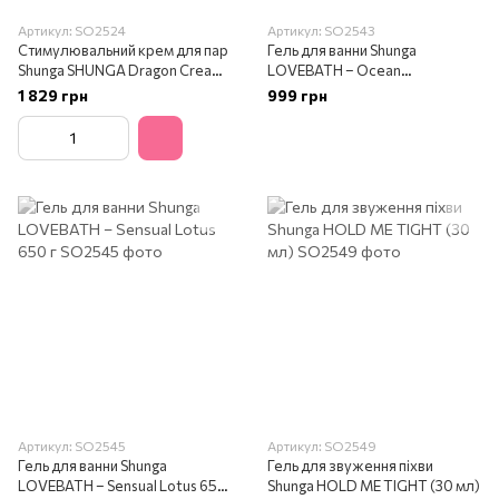
Артикул: SO2524
Артикул: SO2543
Стимулювальний крем для пар
Гель для ванни Shunga
Shunga SHUNGA Dragon Cream
LOVEBATH – Ocean
SENSITIVE (60 мл)
temptations 650 г
1 829 грн
999 грн
Артикул: SO2545
Артикул: SO2549
Гель для ванни Shunga
Гель для звуження піхви
LOVEBATH – Sensual Lotus 650
Shunga HOLD ME TIGHT (30 мл)