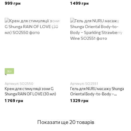
г
999 грн
1 499 грн
Хіт
Артикул: SO2550
Артикул: SO2551
Крем для стимуляції зони G
Гель для NURU масажу Shunga
Shunga RAIN OF LOVE (30 мл)
Oriental Body-to-Body –
Sparkling Strawberry Wine
1 769 грн
1 329 грн
Показати ще 20 товарів