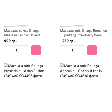
Артикул: SO3343
Артикул: SO3935
Масажна свічка Shunga
Масажна олія Shunga Romance
Massage Candle – Island
– Sparkling Strawberry Wine
Blossoms (170 мл)
(240 мл)
999 грн
1 239 грн