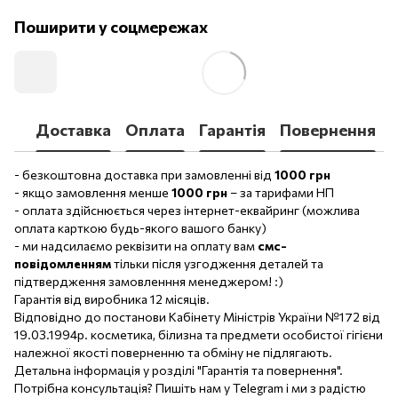
Поширити у соцмережах
Доставка
Оплата
Гарантія
Повернення
- безкоштовна доставка при замовленні від
1000 грн
- якщо замовлення менше
1000 грн
– за тарифами НП
- оплата здійснюється через інтернет-еквайринг (можлива
оплата карткою будь-якого вашого банку)
- ми надсилаємо реквізити на оплату вам
смс-
повідомленням
тільки після узгодження деталей та
підтвердження замовленння менеджером! :)
Гарантія від виробника 12 місяців.
Відповідно до постанови Кабінету Міністрів України №172 від
19.03.1994р. косметика, білизна та предмети особистої гігієни
належної якості поверненню та обміну не підлягають.
Детальна інформація у розділі "Гарантія та повернення".
Потрібна консультація? Пишіть нам у Telegram і ми з радістю