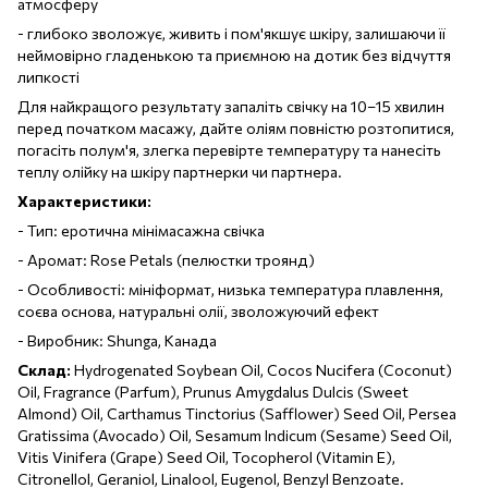
атмосферу
- глибоко зволожує, живить і пом'якшує шкіру, залишаючи її
неймовірно гладенькою та приємною на дотик без відчуття
липкості
Для найкращого результату запаліть свічку на 10–15 хвилин
перед початком масажу, дайте оліям повністю розтопитися,
погасіть полум'я, злегка перевірте температуру та нанесіть
теплу олійку на шкіру партнерки чи партнера.
Характеристики:
- Тип: еротична мінімасажна свічка
- Аромат: Rose Petals (пелюстки троянд)
- Особливості: мініформат, низька температура плавлення,
соєва основа, натуральні олії, зволожуючий ефект
- Виробник: Shunga, Канада
Склад:
Hydrogenated Soybean Oil, Cocos Nucifera (Coconut)
Oil, Fragrance (Parfum), Prunus Amygdalus Dulcis (Sweet
Almond) Oil, Carthamus Tinctorius (Safflower) Seed Oil, Persea
Gratissima (Avocado) Oil, Sesamum Indicum (Sesame) Seed Oil,
Vitis Vinifera (Grape) Seed Oil, Tocopherol (Vitamin E),
Citronellol, Geraniol, Linalool, Eugenol, Benzyl Benzoate.