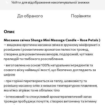
Увійти
для відображення накопичувальної знижки
%
До обраного
Порівняти
Опис
Масажна свічка Shunga Mini Massage Candle – Rose Petals )
— вишукана еротична масажна свічка в зручному мініформаті з
розкішним і романтичним ароматом пелюсток троянд,
створена для романтичних вечорів, подорожей, чуттєвих
прелюдій та глибокого розслаблення.
- виготовлена на основі 100% натуральних інгредієнтів та
соєвого віску найвищої якості, що безпечно доглядають за
шкірою
- при горінні перетворюється на теплу, шовковисту та
розкішну масажну олію з низькою температурою плавлення,
яка м'яко зігріває та не обпалює тіло
- інтенсивний та спокусливий ароматерапевтичний запах
троянди пробуджує почуття, створює витончену та інтимну