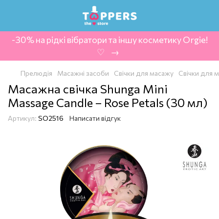
-30% на рідкі вібратори та іншу косметику Orgie!
‍ ♡ ‍ → ‍
Прелюдія
Масажні засоби
Свічки для масажу
Свічки для 
Масажна свічка Shunga Mini
Massage Candle – Rose Petals (30 мл)
Артикул:
SO2516
Написати відгук