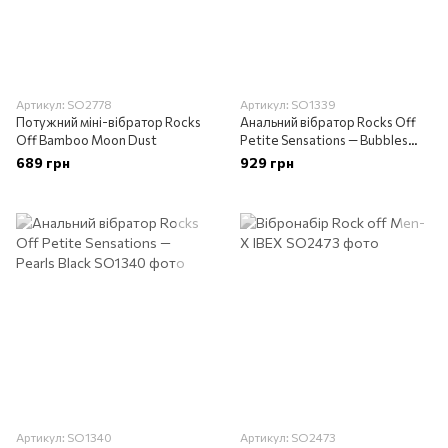
Артикул: SO2778
Артикул: SO1339
Потужний міні-вібратор Rocks
Анальний вібратор Rocks Off
Off Bamboo Moon Dust
Petite Sensations — Bubbles
Black
689 грн
929 грн
Артикул: SO1340
Артикул: SO2473