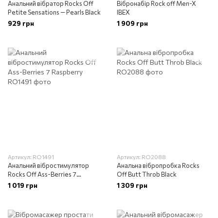
Анальний вібратор Rocks Off
Вібронабір Rock off Men-X
Petite Sensations — Pearls Black
IBEX
929 грн
1 909 грн
Артикул: RO1491
Артикул: RO2088
Анальний вібростимулятор
Анальна вібропробка Rocks
Rocks Off Ass-Berries 7
Off Butt Throb Black
Raspberry
1 019 грн
1 309 грн