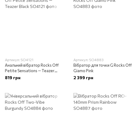
Артикул: SO4121
Артикул: SO4883
Анальний вібратор Rocks Off
Вібратор для точки G Rocks Off
Petite Sensations — Teazer
Giamo Pink
Black
819 грн
2 399 грн