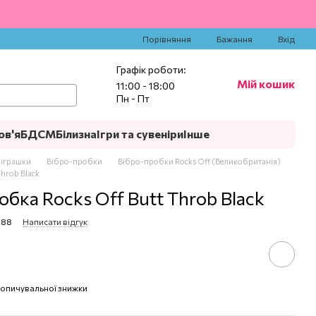
‍
Порівняння
Бажання
Вхід
Графік роботи:
Мій кошик
11:00 - 18:00
Пн - Пт
ов'я
БДСМ
Білизна
Ігри та сувеніри
Інше
 іграшки
Вібро-пробки
Вібро-пробки Rocks Off (Великобританія)
hrob Black
бка Rocks Off Butt Throb Black
088
Написати відгук
опичувальної знижки