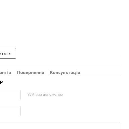
иться
антія
Повернення
Консультація
ар
Увійти за допомогою