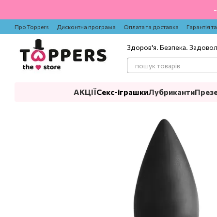
Перейти до основного контенту
Про Toppers
Дисконтна програма
Оплата та доставка
Гарантія т
Здоров'я. Безпека. Задово
АКЦІЇ
Секс-іграшки
Лубриканти
През