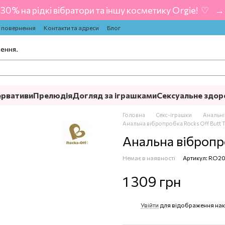
-30% на рідкі вібратори та іншу косметику Orgie! ‍ ♡ ‍ → 
а повернення
Контакти та адреси
Блог
лення.
ервативи
Прелюдія
Догляд за іграшками
Сексуальне здор
Головна
Секс-іграшки
Анальні
Анальна вібропробка Rocks Off Butt T
Анальна вібропро
Немає в наявності
Артикул: RO2
1 309 грн
Увійти
для відображення нак
%