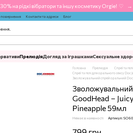
-30% на рідкі вібратори та іншу косметику Orgie! ‍ ♡ ‍ → 
а повернення
Контакти та адреси
Блог
лення.
ервативи
Прелюдія
Догляд за іграшками
Сексуальне здор
Головна
Прелюдія
Спреї та ге
Спреї та гелі для орального сексу Doc
Зволожувальний спрей оральний Doc J
Зволожувальний 
GoodHead – Juicy
Pineapple 59мл
Немає в наявності
Артикул: SO6
799 грн