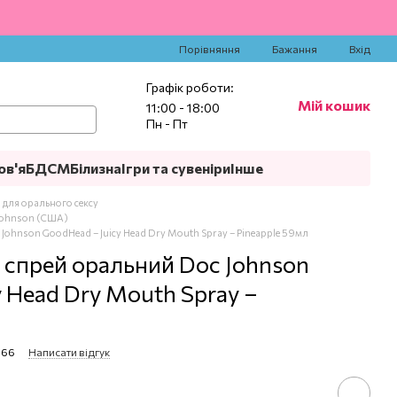
‍
Порівняння
Бажання
Вхід
Графік роботи:
Мій кошик
11:00 - 18:00
Пн - Пт
ов'я
БДСМ
Білизна
Ігри та сувеніри
Інше
лі для орального сексу
 Johnson (США)
ohnson GoodHead – Juicy Head Dry Mouth Spray – Pineapple 59мл
спрей оральний Doc Johnson
 Head Dry Mouth Spray –
066
Написати відгук