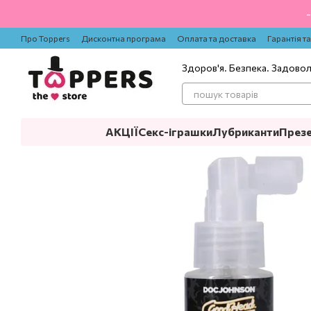
Перейти до основного контенту
Про Toppers
Дисконтна програма
Оплата та доставка
Гарантія т
Здоров'я. Безпека. Задово
АКЦІЇ
Секс-іграшки
Лубриканти
През