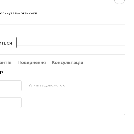
опичувальної знижки
иться
антія
Повернення
Консультація
ар
Увійти за допомогою