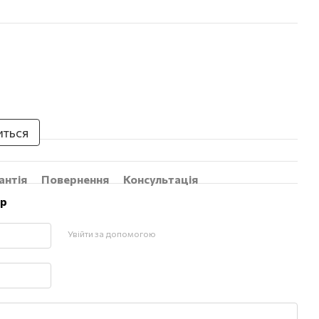
иться
антія
Повернення
Консультація
ар
Увійти за допомогою