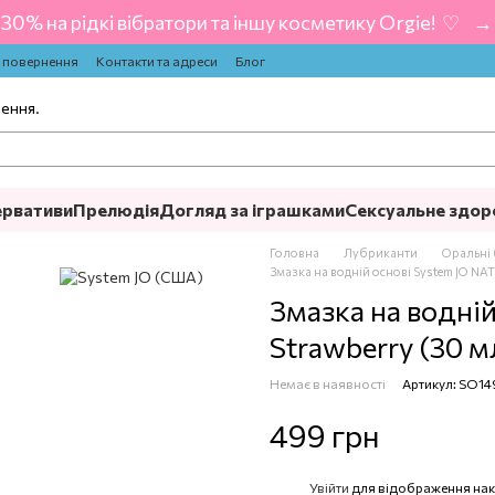
-30% на рідкі вібратори та іншу косметику Orgie! ‍ ♡ ‍ → 
а повернення
Контакти та адреси
Блог
лення.
ервативи
Прелюдія
Догляд за іграшками
Сексуальне здор
Головна
Лубриканти
Оральні 
Змазка на водній основі System JO N
Змазка на водні
Strawberry (30 м
Немає в наявності
Артикул: SO14
499 грн
Увійти
для відображення нак
%