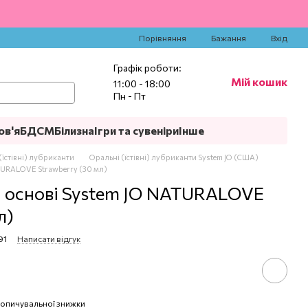
‍
Порівняння
Бажання
Вхід
Графік роботи:
Мій кошик
11:00 - 18:00
Пн - Пт
ов'я
БДСМ
Білизна
Ігри та сувеніри
Інше
(їстівні) лубриканти
Оральні (їстівні) лубриканти System JO (США)
ATURALOVE Strawberry (30 мл)
й основі System JO NATURALOVE
л)
91
Написати відгук
опичувальної знижки