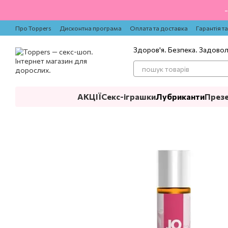
Перейти до основного контенту
Про Toppers
Дисконтна програма
Оплата та доставка
Гарантія т
Здоров'я. Безпека. Задово
АКЦІЇ
Секс-іграшки
Лубриканти
През