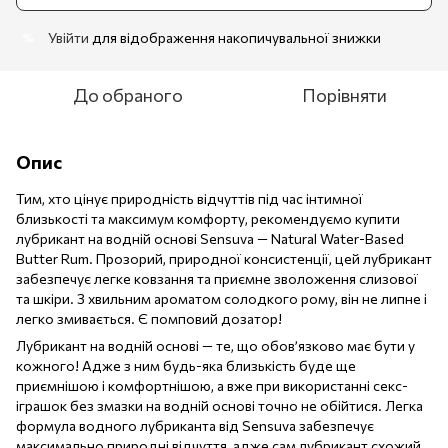
Увійти
для відображення накопичувальної знижки
%
До обраного
Порівняти
Опис
Тим, хто цінує природність відчуттів під час інтимної
близькості та максимум комфорту, рекомендуємо купити
лубрикант на водній основі Sensuva — Natural Water-Based
Butter Rum. Прозорий, природної консистенції, цей лубрикант
забезпечує легке ковзання та приємне зволоження слизової
та шкіри. З хвильним ароматом солодкого рому, він не липне і
легко змивається. Є помповий дозатор!
Лубрикант на водній основі — те, що обов’язково має бути у
кожного! Адже з ним будь-яка близькість буде ще
приємнішою і комфортнішою, а вже при використанні секс-
іграшок без змазки на водній основі точно не обійтися. Легка
формула водного лубриканта від Sensuva забезпечує
максимально природні відчуття, адже сам лубрикант схожий