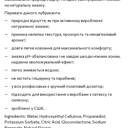
на натуральну змазку.
Переваги даного лубриканта:
природні відчуття, як при активному виробленні
натуральної змазки;
приємна нелипка текстура, прозорість та ненав’язливий
аромат;
довге легке ковзання для максимального комфорту;
змазка pH-збалансована і не завдає шкоди ніжним зонам,
надаючи зволожувальний ефект;
легко змивається водою;
не містить гліцерину та парабенів;
у всіх розфасовках є зручний помповий дозатор;
підходить для використання з виробами з латексу та
силікону;
зроблено у США.
Ingredients: Water, Hydroxyethyl Cellulose, Propanediol,
Potassium Sorbate, Citric Acid, Gluconolactone, Sodium
Benzoate, Natural Flavors.