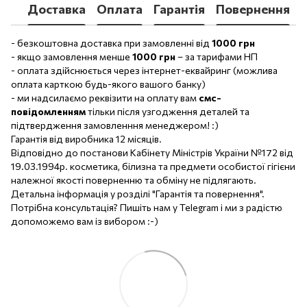
Доставка
Оплата
Гарантія
Повернення
- безкоштовна доставка при замовленні від
1000 грн
- якщо замовлення менше
1000 грн
– за тарифами НП
- оплата здійснюється через інтернет-еквайринг (можлива
оплата карткою будь-якого вашого банку)
- ми надсилаємо реквізити на оплату вам
смс-
повідомленням
тільки після узгодження деталей та
підтвердження замовленння менеджером! :)
Гарантія від виробника 12 місяців.
Відповідно до постанови Кабінету Міністрів України №172 від
19.03.1994р. косметика, білизна та предмети особистої гігієни
належної якості поверненню та обміну не підлягають.
Детальна інформація у розділі "Гарантія та повернення".
Потрібна консультація? Пишіть нам у Telegram і ми з радістю
допоможемо вам із вибором :-)