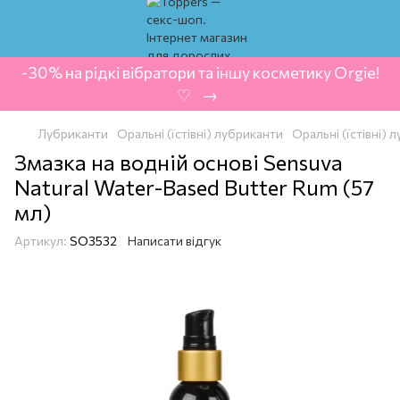
-30% на рідкі вібратори та іншу косметику Orgie!
‍ ♡ ‍ → ‍
Лубриканти
Оральні (їстівні) лубриканти
Оральні (їстівні)
Змазка на водній основі Sensuva
Natural Water-Based Butter Rum (57
мл)
Артикул:
SO3532
Написати відгук