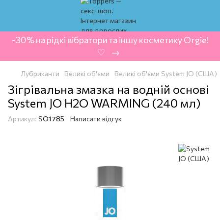
-30% на рідкі вібратори та іншу косметику Orgie!
‍ ♡ ‍ → ‍
Лубриканти
Великі об'єми
Великі об'єми System JO (США)
Зігрівальна змазка на водній основі
System JO H2O WARMING (240 мл)
Артикул:
SO1785
Написати відгук