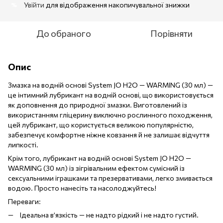
Увійти
для відображення накопичувальної знижки
%
До обраного
Порівняти
Опис
Змазка на водній основі System JO H2O — WARMING (30 мл) —
це інтимний лубрикант на водній основі, що використовується
як доповнення до природної змазки. Виготовлений із
використанням гліцерину виключно рослинного походження,
цей лубрикант, що користується великою популярністю,
забезпечує комфортне ніжне ковзання й не залишає відчуття
липкості.
Крім того, лубрикант на водній основі System JO H2O —
WARMING (30 мл) із зігрівальним ефектом сумісний із
сексуальними іграшками та презервативами, легко змивається
водою. Просто нанесіть та насолоджуйтесь!
Переваги:
Ідеальна в’язкість — не надто рідкий і не надто густий.