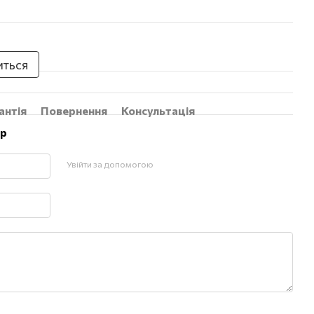
иться
антія
Повернення
Консультація
ар
Увійти за допомогою