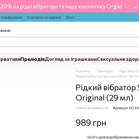
-30% на рідкі вібратори та іншу косметику Orgie! ‍ ♡ ‍ → 
а повернення
Контакти та адреси
Блог
лення.
ервативи
Прелюдія
Догляд за іграшками
Сексуальне здор
Головна
Прелюдія
Рідкі вібра
Рідкий вібратор Sensuva ON for Her Aro
Рідкий вібратор 
Original (29 мл)
Немає в наявності
Артикул: SO31
989 грн
Увійти
для відображення нак
%