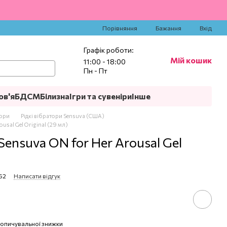
‍
Порівняння
Бажання
Вхід
Графік роботи:
Мій кошик
11:00 - 18:00
Пн - Пт
ов'я
БДСМ
Білизна
Ігри та сувеніри
Інше
тори
Рідкі вібратори Sensuva (США)
usal Gel Original (29 мл)
Sensuva ON for Her Arousal Gel
62
Написати відгук
опичувальної знижки