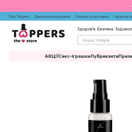
Перейти до основного контенту
Про Toppers
Дисконтна програма
Оплата та доставка
Гарантія т
Здоров'я. Безпека. Задово
АКЦІЇ
Секс-іграшки
Лубриканти
През