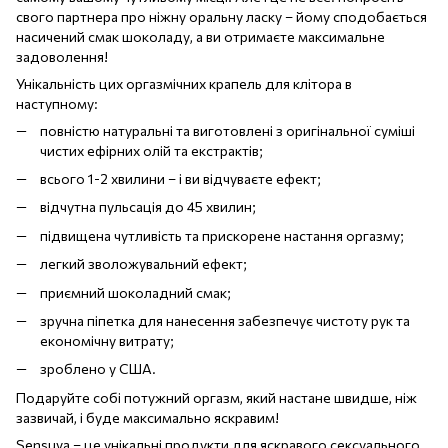
свого партнера про ніжну оральну ласку – йому сподобається
насичений смак шоколаду, а ви отримаєте максимальне
задоволення!
Унікальність цих оргазмічних крапель для клітора в
наступному:
повністю натуральні та виготовлені з оригінальної суміші
чистих ефірних олій та екстрактів;
всього 1-2 хвилини – і ви відчуваєте ефект;
відчутна пульсація до 45 хвилин;
підвищена чутливість та прискорене настання оргазму;
легкий зволожувальний ефект;
приємний шоколадний смак;
зручна піпетка для нанесення забезпечує чистоту рук та
економічну витрату;
зроблено у США.
Подаруйте собі потужний оргазм, який настане швидше, ніж
зазвичай, і буде максимально яскравим!
Sensuva – це унікальні продукти для яскравого сексуального