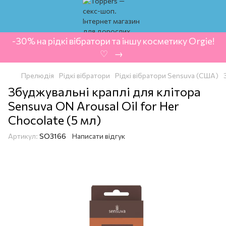
-30% на рідкі вібратори та іншу косметику Orgie!
‍ ♡ ‍ → ‍
Прелюдія
Рідкі вібратори
Рідкі вібратори Sensuva (США)
Збуджувальні краплі для клітора
Sensuva ON Arousal Oil for Her
Chocolate (5 мл)
Артикул:
SO3166
Написати відгук