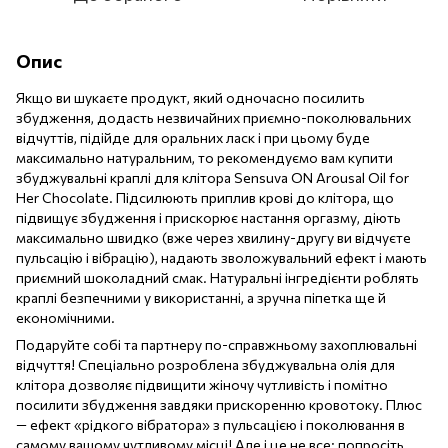
Опис
Якщо ви шукаєте продукт, який одночасно посилить
збудження, додасть незвичайних приємно-поколювальних
відчуттів, підійде для оральних ласк і при цьому буде
максимально натуральним, то рекомендуємо вам купити
збуджувальні краплі для клітора Sensuva ON Arousal Oil for
Her Chocolate. Підсилюють приплив крові до клітора, що
підвищує збудження і прискорює настання оргазму, діють
максимально швидко (вже через хвилину-другу ви відчуєте
пульсацію і вібрацію), надають зволожувальний ефект і мають
приємний шоколадний смак. Натуральні інгредієнти роблять
краплі безпечними у використанні, а зручна піпетка ще й
економічними.
Подаруйте собі та партнеру по-справжньому захоплювальні
відчуття! Спеціально розроблена збуджувальна олія для
клітора дозволяє підвищити жіночу чутливість і помітно
посилити збудження завдяки прискоренню кровотоку. Плюс
— ефект «рідкого вібратора» з пульсацією і поколювання в
самому вашому чутливому місці! Але і це не все: попросіть