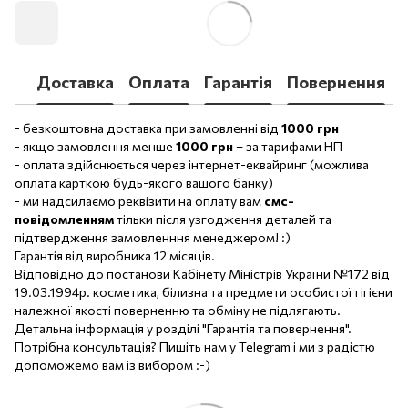
Доставка
Оплата
Гарантія
Повернення
- безкоштовна доставка при замовленні від
1000 грн
- якщо замовлення менше
1000 грн
– за тарифами НП
- оплата здійснюється через інтернет-еквайринг (можлива
оплата карткою будь-якого вашого банку)
- ми надсилаємо реквізити на оплату вам
смс-
повідомленням
тільки після узгодження деталей та
підтвердження замовленння менеджером! :)
Гарантія від виробника 12 місяців.
Відповідно до постанови Кабінету Міністрів України №172 від
19.03.1994р. косметика, білизна та предмети особистої гігієни
належної якості поверненню та обміну не підлягають.
Детальна інформація у розділі "Гарантія та повернення".
Потрібна консультація? Пишіть нам у Telegram і ми з радістю
допоможемо вам із вибором :-)