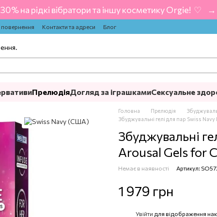
-30% на рідкі вібратори та іншу косметику Orgie! ‍ ♡ ‍ → 
а повернення
Контакти та адреси
Блог
лення.
ервативи
Прелюдія
Догляд за іграшками
Сексуальне здор
Головна
Прелюдія
Збуджуваль
Збуджувальні гелі для пар Swiss Navy 
Збуджувальні гел
Arousal Gels for 
Немає в наявності
Артикул: SO57
1 979 грн
Увійти
для відображення нак
%