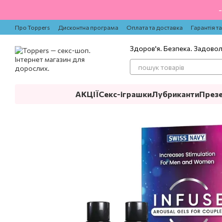
Перейти до основного контенту
Про Toppers
Дисконтна програма
Оплата та доставка
Гарантія т
Здоров'я. Безпека. Задово
АКЦІЇ
Секс-іграшки
Лубриканти
През