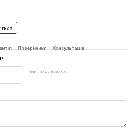
иться
антія
Повернення
Консультація
ар
Увійти за допомогою