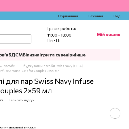
‍
Порівняння
Бажання
Вхід
Графік роботи:
Мій кошик
11:00 - 18:00
Пн - Пт
ов'я
БДСМ
Білизна
Ігри та сувеніри
Інше
ні засоби
Збуджувальні засоби Swiss Navy (США)
Infuse Arousal Gels for Couples 2×59 мл
і для пар Swiss Navy Infuse
Couples 2×59 мл
22
Написати відгук
опичувальної знижки