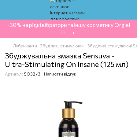
-30% на рідкі вібратори та іншу косметику Orgie!
‍ ♡ ‍ → ‍
Лубриканти
Збудливі, стимулюючі
Збудливі, стимулюючі S
Збуджувальна змазка Sensuva -
Ultra-Stimulating On Insane (125 мл)
Артикул:
SO3273
Написати відгук