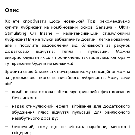
Опис
Хочете спробувати щось новеньке? Тоді рекомендуємо
купити лубрикант на комбінованій основі Sensuva - Ultra-
Stimulating On Insane — найінтенсивніший стимулюючий
лубрикант! Він не тільки забезпечить довгий і легке ковзання,
але і посилить задоволення від близькості за рахунок
додаткових відчуттів: тепла і пульсацій. Можна
використовувати як для проникнень, так і для ласк клітора —
тут враження будуть не меншими!
Зробити свою близькість по-справжньому сенсаційної можна
за допомогою цього незвичайного лубриканта. Чому саме
він?
комбінована основа забезпечує тривалий ефект ковзання
без липкості;
надає стимулюючий ефект: зігрівання для додаткового
збудження плюс відчуття пульсації для хвилюючого
незабутнього досвіду;
безпечний, тому що не містить парабени, ментол і
гліцерин;