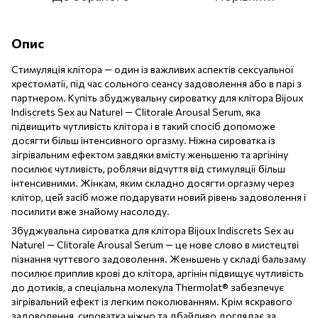
Опис
Стимуляція клітора — один із важливих аспектів сексуальної
хрестоматії, під час сольного сеансу задоволення або в парі з
партнером. Купіть збуджувальну сироватку для клітора Bijoux
Indiscrets Sex au Naturel — Clitorale Arousal Serum, яка
підвищить чутливість клітора і в такий спосіб допоможе
досягти більш інтенсивного оргазму. Ніжна сироватка із
зігрівальним ефектом завдяки вмісту женьшеню та аргініну
посилює чутливість, роблячи відчуття від стимуляції більш
інтенсивними. Жінкам, яким складно досягти оргазму через
клітор, цей засіб може подарувати новий рівень задоволення і
посилити вже знайому насолоду.
Збуджувальна сироватка для клітора Bijoux Indiscrets Sex au
Naturel — Clitorale Arousal Serum — це нове слово в мистецтві
пізнання чуттєвого задоволення. Женьшень у складі бальзаму
посилює приплив крові до клітора, аргінін підвищує чутливість
до дотиків, а спеціальна молекула Thermolat® забезпечує
зігрівальний ефект із легким поколюванням. Крім яскравого
задоволення, сироватка ніжно та дбайливо доглядає за