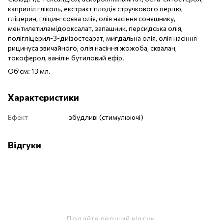
каприліл гліколь, екстракт плодів стручкового перцю,
гліцерин, гліцин-соєва олія, олія насіння соняшнику,
ментилетиламідооксалат, запашник, персидська олія,
полігліцерил-3-диізостеарат, мигдальна олія, олія насіння
рицинуса звичайного, олія насіння жожоба, сквалан,
токоферол, ванілін бутиловий ефір.
Об’єм: 13 мл.
Характеристики
Ефект
збудливі (стимулюючі)
Відгуки
Додайте перший відгук