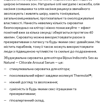
шкірою інтимних зон. Натуральні олії мигдалю і жожоба, олія
насіння соняшника та олія насіння рицинуса звичайного
зволожують і живлять шкіру, мають тонізувальні,
загальнозміцнювальні, протизапальні та омолоджувальні
властивості. Нанесіть невелику кількість сироватки
безпосередньо на клітор і ніжно помасажуйте — ефект
помітний вже за кілька секунд і зберігається протягом 40
хвилин. Сироватку можна використовувати разом із
презервативами з латексу та будь-якими секс-девайсами. Не
містить парабенів, тому її також можуть використовувати
люди з підвищеною чутливістю та схильні до подразнення.
Збуджувальна сироватка для клітора Bijoux Indiscrets Sex au
Naturel — Clitorale Arousal Serum — це:
стимулювальна сироватка для клітора;
поколювальний ефект завдяки молекулі Thermolat®;
ніжний догляд та зволоження;
сумісність із будь-якими секс-іграшками та
презервативами;
гіпоалергенний склад.