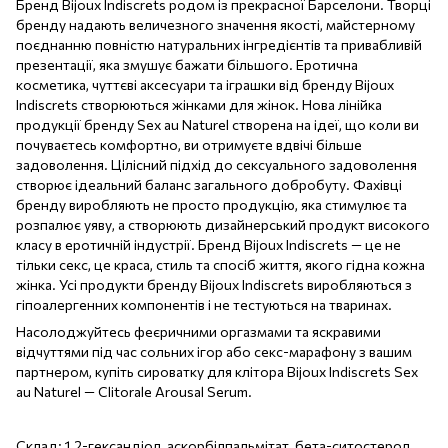
Бренд Bijoux Indiscrets родом із прекрасної Барселони. Творці
бренду надають величезного значення якості, майстерному
поєднанню повністю натуральних інгредієнтів та привабливій ​​
презентації, яка змушує бажати більшого. Еротична
косметика, чуттєві аксесуари та іграшки від бренду Bijoux
Indiscrets створюються жінками для жінок. Нова лінійка
продукції бренду Sex au Naturel створена на ідеї, що коли ви
почуваєтесь комфортно, ви отримуєте вдвічі більше
задоволення. Цілісний підхід до сексуального задоволення
створює ідеальний баланс загального добробуту. Фахівці
бренду виробляють не просто продукцію, яка стимулює та
розпалює уяву, а створюють дизайнерський продукт високого
класу в еротичній індустрії. Бренд Bijoux Indiscrets — це не
тільки секс, це краса, стиль та спосіб життя, якого гідна кожна
жінка. Усі продукти бренду Bijoux Indiscrets виробляються з
гіпоалергенних компонентів і не тестуються на тваринах.
Насолоджуйтесь феєричними оргазмами та яскравими
відчуттями під час сольних ігор або секс-марафону з вашим
партнером, купіть сироватку для клітора Bijoux Indiscrets Sex
au Naturel — Clitorale Arousal Serum.
Склад: 1,2-гександіол, аскорбілпальмітат, бета-ситостерол,