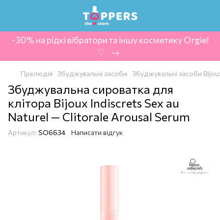
-30% на рідкі вібратори та іншу косметику Orgie!
‍ ♡ ‍ → ‍
Прелюдія
Збуджувальні засоби
Збуджувальні засоби Bijoux 
Збуджувальна сироватка для
клітора Bijoux Indiscrets Sex au
Naturel — Clitorale Arousal Serum
Артикул:
SO6634
Написати відгук