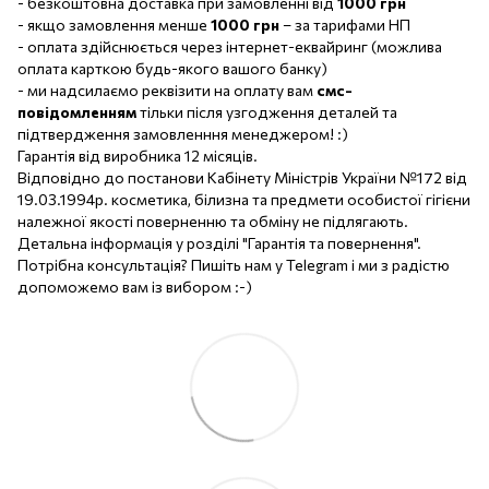
- безкоштовна доставка при замовленні від
1000 грн
- якщо замовлення менше
1000 грн
– за тарифами НП
- оплата здійснюється через інтернет-еквайринг (можлива
оплата карткою будь-якого вашого банку)
- ми надсилаємо реквізити на оплату вам
смс-
повідомленням
тільки після узгодження деталей та
підтвердження замовленння менеджером! :)
Гарантія від виробника 12 місяців.
Відповідно до постанови Кабінету Міністрів України №172 від
19.03.1994р. косметика, білизна та предмети особистої гігієни
належної якості поверненню та обміну не підлягають.
Детальна інформація у розділі "Гарантія та повернення".
Потрібна консультація? Пишіть нам у Telegram і ми з радістю
допоможемо вам із вибором :-)