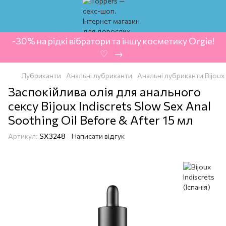
-30% на рідкі вібратори та іншу косметику Orgie!
‍ ♡ ‍ → ‍
Лубриканти
Анальні лубриканти
Анальні лубриканти Bijoux I
Заспокійлива олія для анального
сексу Bijoux Indiscrets Slow Sex Anal
Soothing Oil Before & After 15 мл
Артикул:
SX3248
Написати відгук