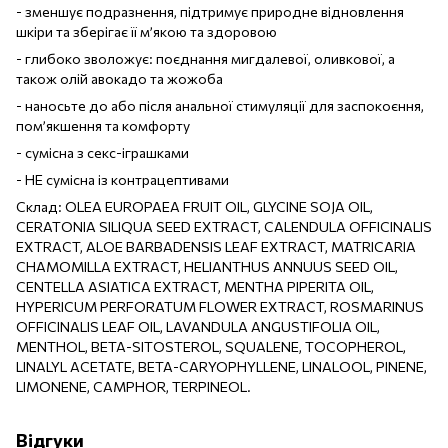
- зменшує подразнення, підтримує природне відновлення
шкіри та зберігає її м’якою та здоровою
- глибоко зволожує: поєднання мигдалевої, оливкової, а
також олій авокадо та жожоба
- наносьте до або після анальної стимуляції для заспокоєння,
пом’якшення та комфорту
- сумісна з секс-іграшками
- НЕ сумісна із контрацептивами
Склад: OLEA EUROPAEA FRUIT OIL, GLYCINE SOJA OIL,
CERATONIA SILIQUA SEED EXTRACT, CALENDULA OFFICINALIS
EXTRACT, ALOE BARBADENSIS LEAF EXTRACT, MATRICARIA
CHAMOMILLA EXTRACT, HELIANTHUS ANNUUS SEED OIL,
CENTELLA ASIATICA EXTRACT, MENTHA PIPERITA OIL,
HYPERICUM PERFORATUM FLOWER EXTRACT, ROSMARINUS
OFFICINALIS LEAF OIL, LAVANDULA ANGUSTIFOLIA OIL,
MENTHOL, BETA-SITOSTEROL, SQUALENE, TOCOPHEROL,
LINALYL ACETATE, BETA-CARYOPHYLLENE, LINALOOL, PINENE,
LIMONENE, CAMPHOR, TERPINEOL.
Відгуки