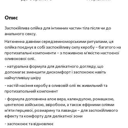
Опис
Заспокійлива олійка для інтимних частин тіла після чи до
анального сексу.
Натхненна давніми середземноморськими ритуалами, ця
олійка поєднує в собі заспокійливу силу керобу – багатого на
протизапальні компоненти – з поживною м’якістю настоєної
оливокової олії.
- натуральна формула для делікатного догляду, що
допомагає зменшити дискомфорт і заспокоює навіть
найчутливішу шкіру
- настій насіння керобу в оливовій олії як живильний та
протизапольний компонент
- формула доповнена алое вера, календулою, ромашкою,
центелою азійською, звіробоєм, а також ефірними оліями
м’яти перцевої, розмарину та лаванди – для заспокійливого
ефекту та комфорту для делікатної зони
- заспокоює та відновлює