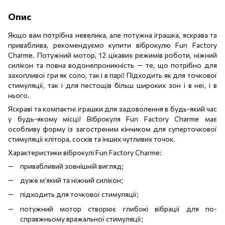
Опис
Якщо вам потрібна невелика, але потужна іграшка, яскрава та
приваблива, рекомендуємо купити віброкулю Fun Factory
Charme. Потужний мотор, 12 цікавих режимів роботи, ніжний
силікон та повна водонепроникність — те, що потрібно для
захопливої гри як соло, так і в парі! Підходить як для точкової
стимуляції, так і для пестощів більш широких зон і в неї, і в
нього.
Яскраві та компактні іграшки для задоволення в будь-який час
у будь-якому місці! Віброкуля Fun Factory Charme має
особливу форму із загостреним кінчиком для суперточкової
стимуляції клітора, сосків та інших чутливих точок.
Характеристики віброкулі Fun Factory Charme:
привабливий зовнішній вигляд;
дуже м’який та ніжний силікон;
підходить для точкової стимуляції;
потужний мотор створює глибокі вібрації для по-
справжньому вражальної стимуляції;