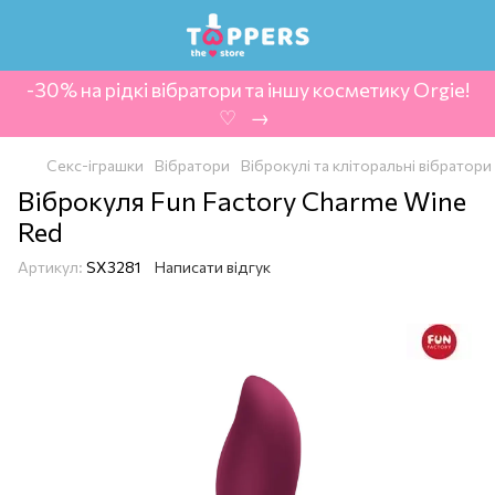
-30% на рідкі вібратори та іншу косметику Orgie!
‍ ♡ ‍ → ‍
Секс-іграшки
Вібратори
Віброкулі та кліторальні вібратори
Віброкуля Fun Factory Charme Wine
Red
Артикул:
SX3281
Написати відгук