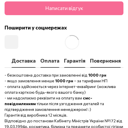
Написати відгук
Поширити у соцмережах
Доставка
Оплата
Гарантія
Повернення
- безкоштовна доставка при замовленні від
1000 грн
- якщо замовлення менше
1000 грн
– за тарифами НП
- оплата здійснюється через інтернет-еквайринг (можлива
оплата карткою будь-якого вашого банку)
- ми надсилаємо реквізити на оплату вам
смс-
повідомленням
тільки після узгодження деталей та
підтвердження замовленння менеджером! :)
Гарантія від виробника 12 місяців.
Відповідно до постанови Кабінету Міністрів України №172 від
19.03.1994р. косметика, білизна та предмети особистої гігієни