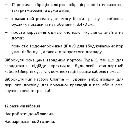
12 режимів вібрації: є як рівні вібрації різної інтенсивності,
так і ритмізовані та дуже цікаві;
компактний розмір дає змогу брати іграшку із собою в
будь-які поїздки та на побачення: 8,4×3 см;
просте керування однією кнопкою, яку легко знайти на
дотик;
повністю водонепроникна (IPX7) для збуджувальних ігор
у ванні або душі, а також для простого догляду.
Віброкуля оснащена зарядним портом Type-C, так що для
заряджання підійде практично будь-який стандартний
кабель! Зверніть увагу: у комплектації іграшки кабелю немає.
Віброкуля Fun Factory Charme — чудовий вибір іграшки для
першого досвіду, для приємної прелюдії в парі або в ролі
зручної тревел-іграшки!
12 режимів вібрації.
Час роботи: до 45 хвилин.
Час заряджання: 2 години.