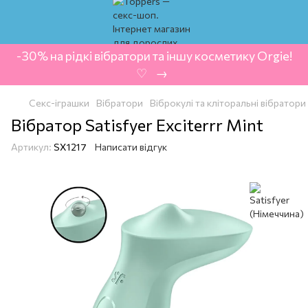
-30% на рідкі вібратори та іншу косметику Orgie!
‍ ♡ ‍ → ‍
Секс-іграшки
Вібратори
Віброкулі та кліторальні вібратори
Вібратор Satisfyer Exciterrr Mint
Артикул:
SX1217
Написати відгук