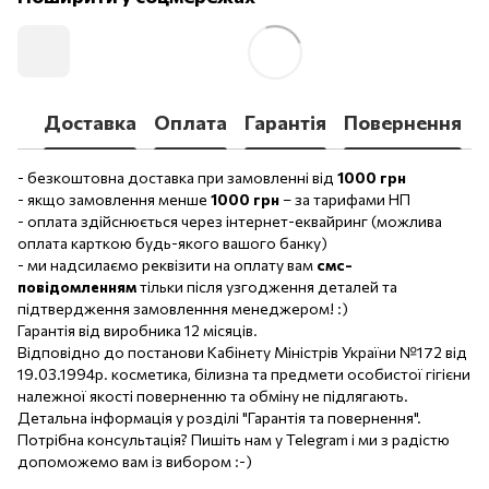
Доставка
Оплата
Гарантія
Повернення
- безкоштовна доставка при замовленні від
1000 грн
- якщо замовлення менше
1000 грн
– за тарифами НП
- оплата здійснюється через інтернет-еквайринг (можлива
оплата карткою будь-якого вашого банку)
- ми надсилаємо реквізити на оплату вам
смс-
повідомленням
тільки після узгодження деталей та
підтвердження замовленння менеджером! :)
Гарантія від виробника 12 місяців.
Відповідно до постанови Кабінету Міністрів України №172 від
19.03.1994р. косметика, білизна та предмети особистої гігієни
належної якості поверненню та обміну не підлягають.
Детальна інформація у розділі "Гарантія та повернення".
Потрібна консультація? Пишіть нам у Telegram і ми з радістю
допоможемо вам із вибором :-)