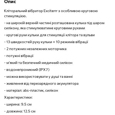
Опис
Кліторальний вібратор Exciterrr з особливою круговою
стимуляцією.
- на широкій верхній частині розташована кулька під шаром
силікону, яка стимулюватиме круговими рухами
- кругові рухи кульки для стимуляції клітора та вульви
- 13 швидкостей руху кульки + 10 режимів вібрації
- 2 потужних незалежних моторчика
- потужні вібрації
- м’який та безпечний медичний силікон
- водонепроникний (IPX7)
- можна використовувати у душі та ванні
- живлення від перезарядного акумулятора
- матеріал: abs-пластик, силікон
Характеристики:
- ширина: 9.5 см
- довжина: 12.5 см