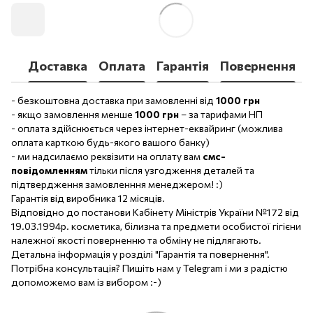
Доставка
Оплата
Гарантія
Повернення
- безкоштовна доставка при замовленні від
1000 грн
- якщо замовлення менше
1000 грн
– за тарифами НП
- оплата здійснюється через інтернет-еквайринг (можлива
оплата карткою будь-якого вашого банку)
- ми надсилаємо реквізити на оплату вам
смс-
повідомленням
тільки після узгодження деталей та
підтвердження замовленння менеджером! :)
Гарантія від виробника 12 місяців.
Відповідно до постанови Кабінету Міністрів України №172 від
19.03.1994р. косметика, білизна та предмети особистої гігієни
належної якості поверненню та обміну не підлягають.
Детальна інформація у розділі "Гарантія та повернення".
Потрібна консультація? Пишіть нам у Telegram і ми з радістю
допоможемо вам із вибором :-)