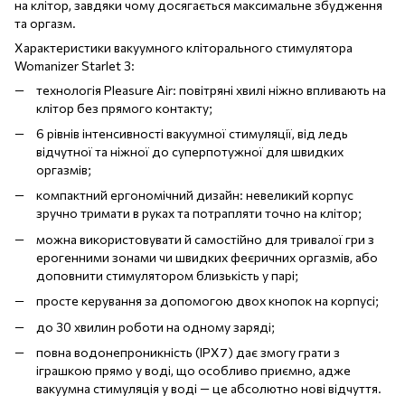
на клітор, завдяки чому досягається максимальне збудження
та оргазм.
Характеристики вакуумного кліторального стимулятора
Womanizer Starlet 3:
технологія Pleasure Air: повітряні хвилі ніжно впливають на
клітор без прямого контакту;
6 рівнів інтенсивності вакуумної стимуляції, від ледь
відчутної та ніжної до суперпотужної для швидких
оргазмів;
компактний ергономічний дизайн: невеликий корпус
зручно тримати в руках та потрапляти точно на клітор;
можна використовувати й самостійно для тривалої гри з
ерогенними зонами чи швидких феєричних оргазмів, або
доповнити стимулятором близькість у парі;
просте керування за допомогою двох кнопок на корпусі;
до 30 хвилин роботи на одному заряді;
повна водонепроникність (IPX7) дає змогу грати з
іграшкою прямо у воді, що особливо приємно, адже
вакуумна стимуляція у воді — це абсолютно нові відчуття.