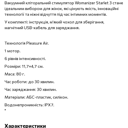
Вакуумний кліторальний стимулятор Womanizer Starlet 3 стане
ідеальним вибором для жінок, які цінують якість, інноваційні
технології та ніжні відчуття під час інтимних моментів.
У комплекті: інструкція, м’який чохол для зберігання,
магнітний USB-кабель для заряджання.
Технологія Pleasure Air.
1 мотор.
6 рівнів інтенсивності.
Розміри: 11,7×4,7 см.
Маса: 80 г.
Час роботи: до 30 хвилин.
Час заряджання: 30 хвилин.
Матеріали: АБС-пластик, силікон.
Водонепроникність: IPX7.
"
Характеристики