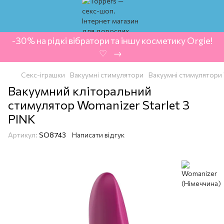
-30% на рідкі вібратори та іншу косметику Orgie!
‍ ♡ ‍ → ‍
Секс-іграшки
Вакуумні стимулятори
Вакуумні стимулятори
Вакуумний кліторальний
стимулятор Womanizer Starlet 3
PINK
Артикул:
SO8743
Написати відгук