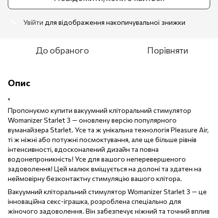
Увійти
для відображення накопичувальної знижки
%
До обраного
Порівняти
Опис
"
Пропонуємо купити вакуумний кліторальний стимулятор
Womanizer Starlet 3 — оновлену версію популярного
вуманайзера Starlet. Усе та ж унікальна технологія Pleasure Air,
ті ж ніжні або потужні посмоктування, але ще більше рівнів
інтенсивності, вдосконалений дизайн та повна
водонепроникність! Усе для вашого неперевершеного
задоволення! Цей малюк вміщується на долоні та здатен на
неймовірну безконтактну стимуляцію вашого клітора.
Вакуумний кліторальний стимулятор Womanizer Starlet 3 — це
інноваційна секс-іграшка, розроблена спеціально для
жіночого задоволення. Він забезпечує ніжний та точний вплив