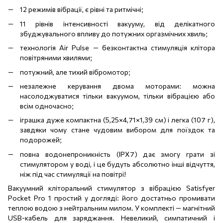
12 режимів вібрації, є рівні та ритмічні;
11 рівнів інтенсивності вакууму, від делікатного
збуджувального впливу до потужних оргазмічних хвиль;
технологія Air Pulse — безконтактна стимуляція клітора
повітряними хвилями;
потужний, але тихий вібромотор;
незалежне керування двома моторами: можна
насолоджуватися тільки вакуумом, тільки вібрацією або
всім одночасно;
іграшка дуже компактна (5,25×4,71×1,39 см) і легка (107 г),
завдяки чому стане чудовим вибором для поїздок та
подорожей;
повна водонепроникність (IPX7) дає змогу грати зі
стимулятором у воді, і це будуть абсолютно інші відчуття,
ніж під час стимуляції на повітрі!
Вакуумний кліторальний стимулятор з вібрацією Satisfyer
Pocket Pro 1 простий у догляді: його достатньо промивати
теплою водою з нейтральним милом. У комплекті — магнітний
USB-кабель для заряджання. Невеликий, симпатичний і