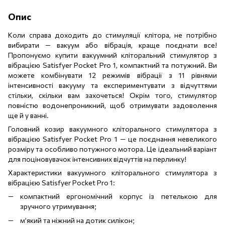
Опис
Коли справа доходить до стимуляції клітора, не потрібно
вибирати — вакуум або вібрація, краще поєднати все!
Пропонуємо купити вакуумний кліторальний стимулятор з
вібрацією Satisfyer Pocket Pro 1, компактний та потужний. Ви
можете комбінувати 12 режимів вібрації з 11 рівнями
інтенсивності вакууму та експериментувати з відчуттями
стільки, скільки вам захочеться! Окрім того, стимулятор
повністю водонепроникний, щоб отримувати задоволення
ще й у ванні.
Головний козир вакуумного кліторального стимулятора з
вібрацією Satisfyer Pocket Pro 1 — це поєднання невеликого
розміру та особливо потужного мотора. Це ідеальний варіант
для поціновувачок інтенсивних відчуттів на перлинку!
Характеристики вакуумного кліторального стимулятора з
вібрацією Satisfyer Pocket Pro 1:
компактний ергономічний корпус із петелькою для
зручного утримування;
м’який та ніжний на дотик силікон;