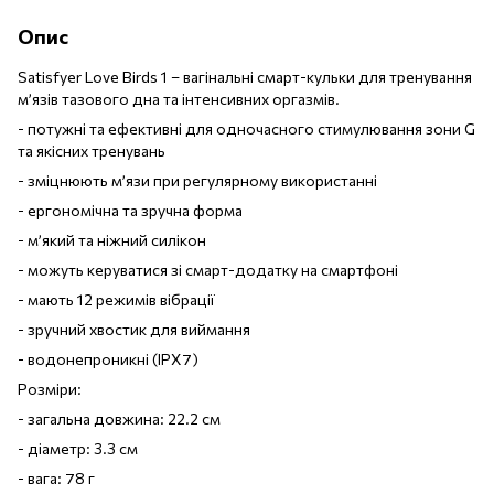
Опис
Satisfyer Love Birds 1 – вагінальні смарт-кульки для тренування
м’язів тазового дна та інтенсивних оргазмів.
- потужні та ефективні для одночасного стимулювання зони G
та якісних тренувань
- зміцнюють м’язи при регулярному використанні
- ергономічна та зручна форма
- м’який та ніжний силікон
- можуть керуватися зі смарт-додатку на смартфоні
- мають 12 режимів вібрації
- зручний хвостик для виймання
- водонепроникні (IPX7)
Розміри:
- загальна довжина: 22.2 см
- діаметр: 3.3 см
- вага: 78 г