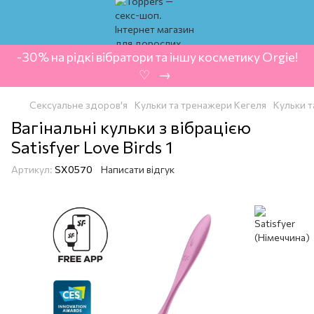
-30% на рідкі вібратори та іншу косметику Orgie!
‍ ♡ ‍ → ‍
Сексуальне здоров'я
Кульки та тренажери Кегеля
Кульки т
Вагінальні кульки з вібрацією
Satisfyer Love Birds 1
Артикул:
SX0570
Написати відгук