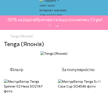
-30% на рідкі вібратори та іншу косметику Orgie!
‍ ♡ ‍ → ‍
Tenga (Японія)
Tenga (Японія)
Фільтр
За популярністю