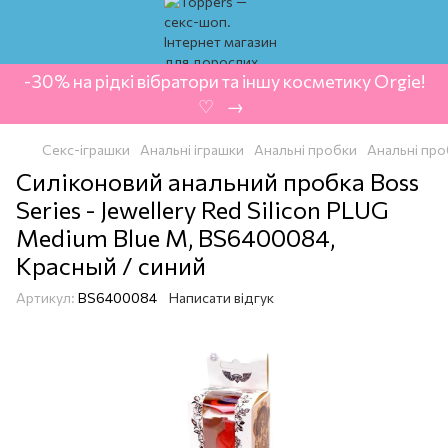
-30% на рідкі вібратори та іншу косметику Orgie!
‍ ♡ ‍ → ‍
Секс-іграшки
Анальні іграшки
Анальні пробки
Анальні пр
Силіконовий анальний пробка Boss
Series - Jewellery Red Silicon PLUG
Medium Blue M, BS6400084,
Красный / синий
Артикул:
BS6400084
Написати відгук