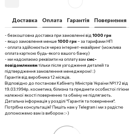
Доставка
Оплата
Гарантія
Повернення
- безкоштовна доставка при замовленні від
1000 грн
- якщо замовлення менше
1000 грн
– за тарифами НП
- оплата здійснюється через інтернет-еквайринг (можлива
оплата карткою будь-якого вашого банку)
- ми надсилаємо реквізити на оплату вам
смс-
повідомленням
тільки після узгодження деталей та
підтвердження замовленння менеджером! :)
Гарантія від виробника 12 місяців.
Відповідно до постанови Кабінету Міністрів України №172 від
19.03.1994р. косметика, білизна та предмети особистої гігієни
належної якості поверненню та обміну не підлягають.
Детальна інформація у розділі "Гарантія та повернення".
Потрібна консультація? Пишіть нам у Telegram і ми з радістю
допоможемо вам із вибором :-)