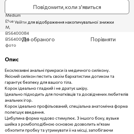
Повідомити, коли з'явиться
Увійти
для відображення накопичувальної знижки
%
До обраного
Порівняти
Опис
Ексклюзивні анальні прикраси із медичного силікону.
Якісний силікон пестить своїм бархатистим дотиком та
гарантує безпеку для вашого тіла.
Корок ідеально гладкий і не дратує шкіру.
Ідеально підходить для початківців та досвідчених любителів
анальних ігор.
Корок ідеально профільований, спеціальна анатомічна форма
полегшує введення.
Цибулина форма чудово стимулює. З іншого боку, вузьке
шийка з ромбоподібною основою дозволить м'язам
обхопити пробку та утримувати її на місці, запобігаючи