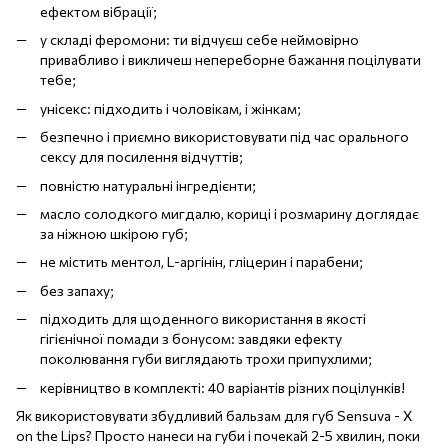
ефектом вібрації;
у складі феромони: ти відчуєш себе неймовірно
привабливо і викличеш непереборне бажання поцілувати
тебе;
унісекс: підходить і чоловікам, і жінкам;
безпечно і приємно використовувати під час орального
сексу для посилення відчуттів;
повністю натуральні інгредієнти;
масло солодкого мигдалю, кориці і розмарину доглядає
за ніжною шкірою губ;
не містить ментол, L-аргінін, гліцерин і парабени;
без запаху;
підходить для щоденного використання в якості
гігієнічної помади з бонусом: завдяки ефекту
поколювання губи виглядають трохи припухлими;
керівництво в комплекті: 40 варіантів різних поцілунків!
Як використовувати збудливий бальзам для губ Sensuva - X
on the Lips? Просто нанеси на губи і почекай 2-5 хвилин, поки