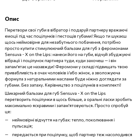
Опис
Перетвори свої губи в вібратор і подаруй партнеру вражаючі
емоції під час поцілунків і пестощів губами! Якщо ти шукаєш
щось неймовірне для незабутнього побачення, потрібно
просто купити стимулюючий бальзам для губ з феромонами
Sensuva - X on the Lips: нанеси його на губи, відчуй збуджуючі
вібрації і поцілунок партнера туди, куди захочеш — і він
запам'ятає це назавжди! Феромони у складі підвищать твою
привабливість в очах чоловіків і/або жінок, а зволожуюча
формула з натуральними маслами буде ніжно доглядати за
губами. Без запаху. Керівництво з поцілунків в комплекті!
Шикарний бальзам для губ Sensuva - X on the Lips
перетворить поцілунки в щось більше, а оральні ласки зробить
максимально яскравими і запам'ятовуються. Просто спробуй
це:
неймовірні відчуття на губах: тепло, поколювання і
пульсація;
передається при поцілунку, щоб партнер теж насолодився