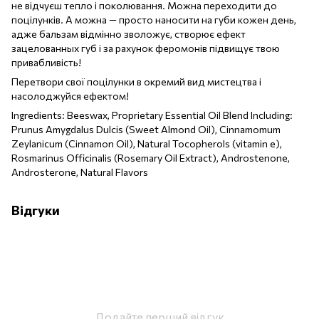
не відчуєш тепло і поколювання. Можна переходити до
поцілунків. А можна — просто наносити на губи кожен день,
адже бальзам відмінно зволожує, створює ефект
зацелованных губ і за рахунок феромонів підвищує твою
привабливість!
Перетвори свої поцілунки в окремий вид мистецтва і
насолоджуйся ефектом!
Ingredients: Beeswax, Proprietary Essential Oil Blend Including:
Prunus Amygdalus Dulcis (Sweet Almond Oil), Cinnamomum
Zeylanicum (Cinnamon Oil), Natural Tocopherols (vitamin e),
Rosmarinus Officinalis (Rosemary Oil Extract), Androstenone,
Androsterone, Natural Flavors
Відгуки
Додайте перший відгук