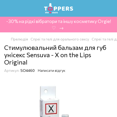
-30% на рідкі вібратори та іншу косметику Orgie!
‍ ♡ ‍ → ‍
Прелюдія
Спреї та гелі для орального сексу
Спреї та гелі
Стимулювальний бальзам для губ
унісекс Sensuva - X on the Lips
Original
Артикул:
SO4460
Написати відгук