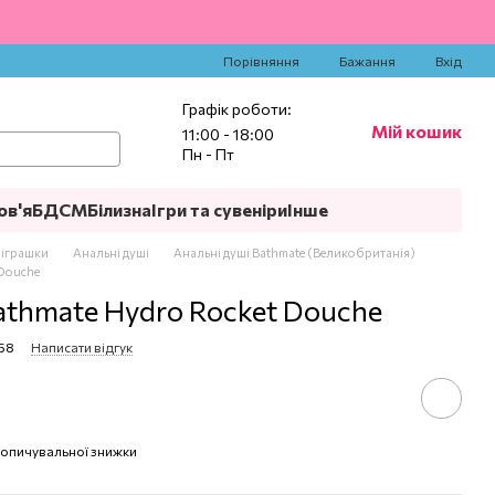
‍
Порівняння
Бажання
Вхід
Графік роботи:
Мій кошик
11:00 - 18:00
Пн - Пт
ов'я
БДСМ
Білизна
Ігри та сувеніри
Інше
 іграшки
Анальні душі
Анальні душі Bathmate (Великобританія)
 Douche
thmate Hydro Rocket Douche
958
Написати відгук
опичувальної знижки