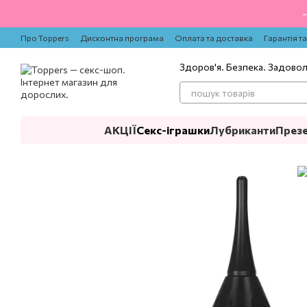
Перейти до основного контенту
Про Toppers
Дисконтна програма
Оплата та доставка
Гарантія т
Здоров'я. Безпека. Задово
АКЦІЇ
Секс-іграшки
Лубриканти
През