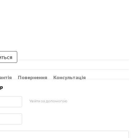
иться
антія
Повернення
Консультація
ар
Увійти за допомогою