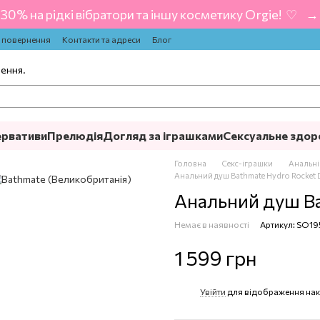
-30% на рідкі вібратори та іншу косметику Orgie! ‍ ♡ ‍ → 
а повернення
Контакти та адреси
Блог
лення.
ервативи
Прелюдія
Догляд за іграшками
Сексуальне здор
Головна
Секс-іграшки
Анальні
Анальний душ Bathmate Hydro Rocket
Анальний душ Ba
Немає в наявності
Артикул: SO1
1 599 грн
Увійти
для відображення нак
%