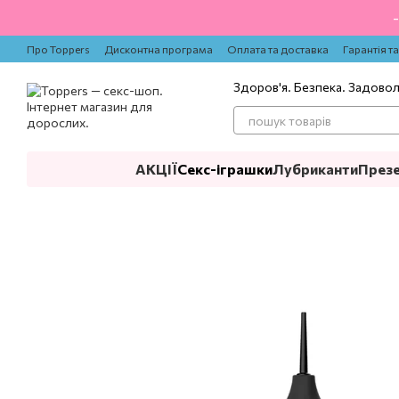
Перейти до основного контенту
Про Toppers
Дисконтна програма
Оплата та доставка
Гарантія т
Здоров'я. Безпека. Задово
АКЦІЇ
Секс-іграшки
Лубриканти
През