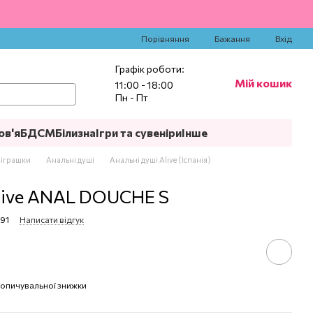
‍
Порівняння
Бажання
Вхід
Графік роботи:
Мій кошик
11:00 - 18:00
Пн - Пт
ов'я
БДСМ
Білизна
Ігри та сувеніри
Інше
 іграшки
Анальні душі
Анальні душі Alive (Іспанія)
live ANAL DOUCHE S
991
Написати відгук
опичувальної знижки