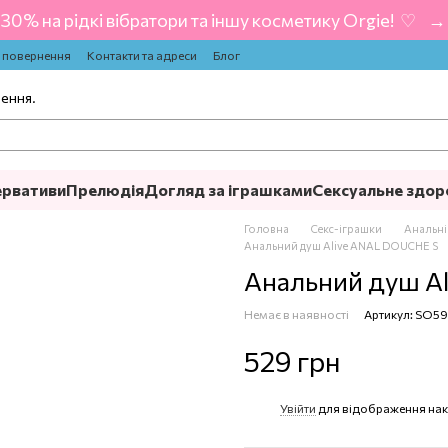
-30% на рідкі вібратори та іншу косметику Orgie! ‍ ♡ ‍ → 
а повернення
Контакти та адреси
Блог
лення.
ервативи
Прелюдія
Догляд за іграшками
Сексуальне здор
Головна
Секс-іграшки
Анальні
Анальний душ Alive ANAL DOUCHE S
Анальний душ A
Немає в наявності
Артикул: SO5
529 грн
Увійти
для відображення нак
%