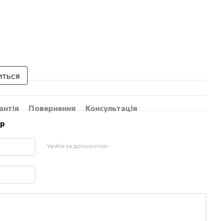
иться
антія
Повернення
Консультація
ар
Увійти за допомогою