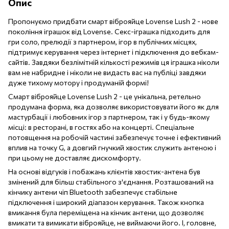
Опис
Пропонуємо придбати смарт віброяйце Lovense Lush 2 - нове
покоління іграшок від Lovense. Секс-іграшка підходить для
гри соло, прелюдії з партнером, ігор в публічних місцях,
підтримує керування через інтернет і підключення до вебкам-
сайтів. Завдяки безлімітній кількості режимів ця іграшка ніколи
вам не набридне і ніколи не видасть вас на публіці завдяки
дуже тихому мотору і продуманій формі!
Смарт віброяйце Lovense Lush 2 - це унікальна, ретельно
продумана форма, яка дозволяє використовувати його як для
мастурбації і любовних ігор з партнером, так і у будь-якому
місці: в ресторані, в гостях або на концерті. Спеціальне
потовщення на робочій частині забезпечує точне і ефективний
вплив на точку G, а довгий гнучкий хвостик служить антеною і
при цьому не доставляє дискомфорту.
На основі відгуків і побажань клієнтів хвостик-антена був
змінений для більш стабільного з'єднання. Розташований на
кінчику антени чіп Bluetooth забезпечує стабільне
підключення і широкий діапазон керування. Також кнопка
вмикання була переміщена на кінчик антени, що дозволяє
вмикати та вимикати віброяйце, не виймаючи його. І, головне,