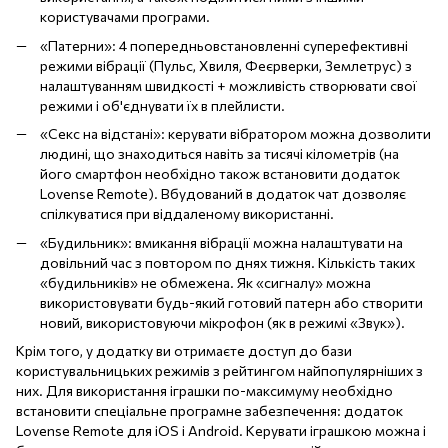
користувачами програми.
«Патерни»: 4 попередньовстановленні суперефективні
режими вібрації (Пульс, Хвиля, Феєрверки, Землетрус) з
налаштуванням швидкості + можливість створювати свої
режими і об'єднувати їх в плейлисти.
«Секс на відстані»: керувати вібратором можна дозволити
людині, що знаходиться навіть за тисячі кілометрів (на
його смартфон необхідно також встановити додаток
Lovense Remote). Вбудований в додаток чат дозволяє
спілкуватися при віддаленому використанні.
«Будильник»: вмикання вібрації можна налаштувати на
довільний час з повтором по днях тижня. Кількість таких
«будильників» не обмежена. Як «сигналу» можна
використовувати будь-який готовий патерн або створити
новий, використовуючи мікрофон (як в режимі «Звук»).
Крім того, у додатку ви отримаєте доступ до бази
користувальницьких режимів з рейтингом найпопулярніших з
них. Для використання іграшки по-максимуму необхідно
встановити спеціальне програмне забезпечення: додаток
Lovense Remote для iOS і Android. Керувати іграшкою можна і