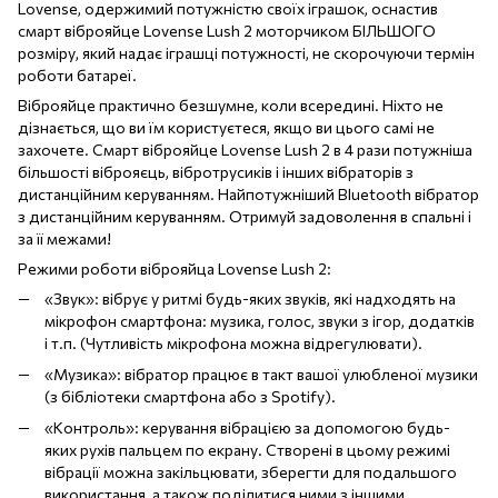
Lovense, одержимий потужністю своїх іграшок, оснастив
смарт віброяйце Lovense Lush 2 моторчиком БІЛЬШОГО
розміру, який надає іграшці потужності, не скорочуючи термін
роботи батареї.
Віброяйце практично безшумне, коли всередині. Ніхто не
дізнається, що ви їм користуєтеся, якщо ви цього самі не
захочете. Смарт віброяйце Lovense Lush 2 в 4 рази потужніша
більшості віброяєць, вібротрусиків і інших вібраторів з
дистанційним керуванням. Найпотужніший Bluetooth вібратор
з дистанційним керуванням. Отримуй задоволення в спальні і
за її межами!
Режими роботи віброяйца Lovense Lush 2:
«Звук»: вібрує у ритмі будь-яких звуків, які надходять на
мікрофон смартфона: музика, голос, звуки з ігор, додатків
і т.п. (Чутливість мікрофона можна відрегулювати).
«Музика»: вібратор працює в такт вашої улюбленої музики
(з бібліотеки смартфона або з Spotify).
«Контроль»: керування вібрацією за допомогою будь-
яких рухів пальцем по екрану. Створені в цьому режимі
вібрації можна закільцювати, зберегти для подальшого
використання, а також поділитися ними з іншими