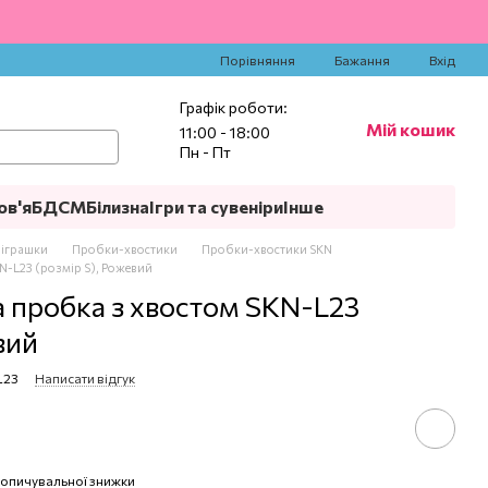
‍
Порівняння
Бажання
Вхід
Графік роботи:
Мій кошик
11:00 - 18:00
Пн - Пт
ов'я
БДСМ
Білизна
Ігри та сувеніри
Інше
 іграшки
Пробки-хвостики
Пробки-хвостики SKN
N-L23 (розмір S), Рожевий
 пробка з хвостом SKN-L23
вий
L23
Написати відгук
опичувальної знижки