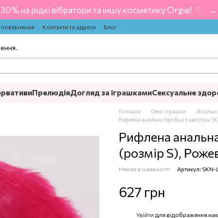
-30% на рідкі вібратори та іншу косметику Orgie! ‍ ♡ ‍ → 
а повернення
Контакти та адреси
Блог
лення.
ервативи
Прелюдія
Догляд за іграшками
Сексуальне здор
Головна
Секс-іграшки
Анальні
Рифлена анальна пробка з хвостом SK
Рифлена анальна
(розмір S), Роже
Немає в наявності
Артикул: SKN-
627 грн
Увійти
для відображення нак
%