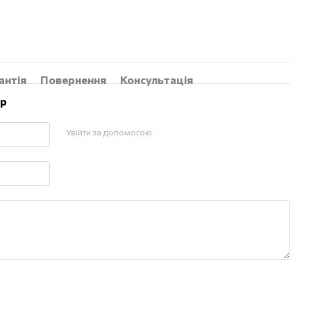
антія
Повернення
Консультація
ар
Увійти за допомогою