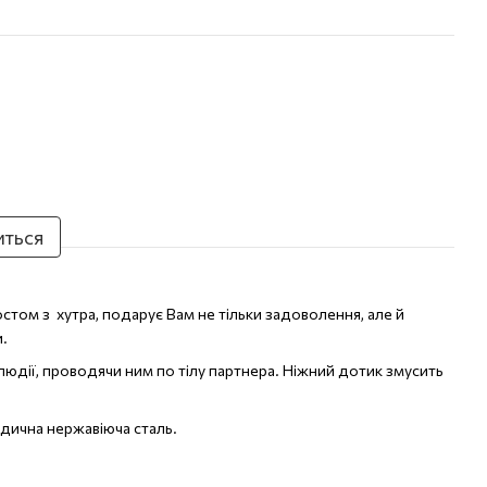
иться
стом з хутра, подарує Вам не тільки задоволення, але й
и.
юдії, проводячи ним по тілу партнера. Ніжний дотик змусить
едична нержавіюча сталь.