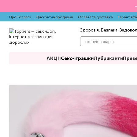
Перейти до основного контенту
Про Toppers
Дисконтна програма
Оплата та доставка
Гарантія т
Здоров'я. Безпека. Задово
АКЦІЇ
Секс-іграшки
Лубриканти
През