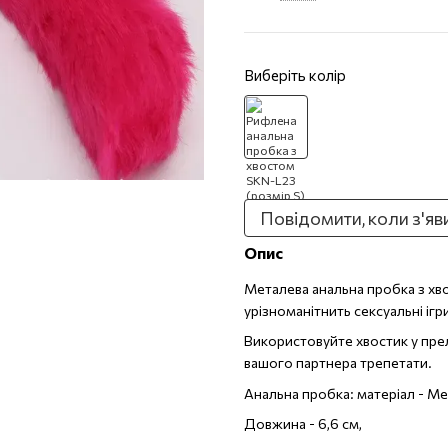
Виберіть колір
Повідомити, коли з'яв
Опис
Металева анальна пробка з хво
урізноманітнить сексуальні ігр
Використовуйте хвостик у прел
вашого партнера трепетати.
Анальна пробка: матеріал - М
Довжина - 6,6 см,