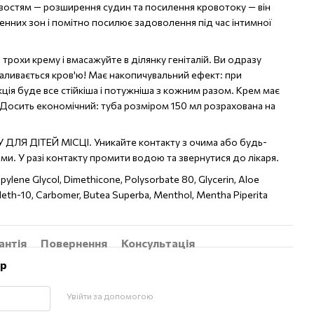
ивостям — розширення судин та посилення кровотоку — він
енних зон і помітно посилює задоволення під час інтимної
ть трохи крему і вмасажуйте в ділянку геніталій. Ви одразу
наливається кров'ю! Має накопичувальний ефект: при
ція буде все стійкіша і потужніша з кожним разом. Крем має
 Досить економічний: туба розміром 150 мл розрахована на
ЛЯ ДІТЕЙ МІСЦІ. Уникайте контакту з очима або будь-
и. У разі контакту промити водою та звернутися до лікаря.
opylene Glycol, Dimethicone, Polysorbate 80, Glycerin, Aloe
Oleth-10, Carbomer, Butea Superba, Menthol, Mentha Piperita
антія
Повернення
Консультація
ар
Увійти за допомогою