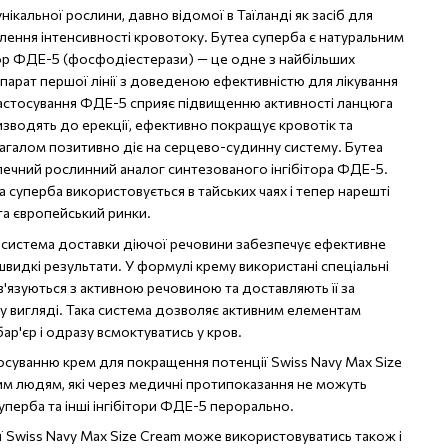
нікальної рослини, давно відомої в Таїланді як засіб для
ення інтенсивності кровотоку. Бутеа суперба є натуральним
тор ФДЕ-5 (фосфодіестерази) — це одне з найбільших
репарат першої лінії з доведеною ефективністю для лікування
Застосування ФДЕ-5 сприяє підвищенню активності ланцюга
ризводять до ерекції, ефективно покращує кровотік та
агалом позитивно діє на серцево-судинну систему. Бутеа
ечний рослинний аналог синтезованого інгібітора ФДЕ-5.
 суперба використовується в тайських чаях і тепер нарешті
та європейський ринки.
 система доставки діючої речовини забезпечує ефективне
видкі результати. У формулі крему використані спеціальні
зв'язуються з активною речовиною та доставляють її за
у вигляді. Така система дозволяє активним елементам
р'єр і одразу всмоктуватись у кров.
осуванню крем для покращення потенції Swiss Navy Max Size
им людям, які через медичні протипоказання не можуть
уперба та інші інгібітори ФДЕ-5 перорально.
 Swiss Navy Max Size Cream може використовуватись також і