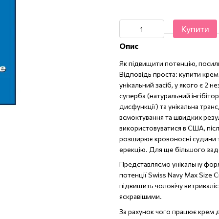
Купити
Опис
Як підвищити потенцію, посили
Відповідь проста: купити крем
унікальний засіб, у якого є 2
суперба (натуральний інгібіто
дисфункції) та унікальна тра
всмоктування та швидких резул
використовуватися в США, післ
розширює кровоносні судини т
ерекцію. Для ще більшого зад
Представляємо унікальну фор
потенції Swiss Navy Max Size 
підвищить чоловічу витриваліст
яскравішими.
За рахунок чого працює крем 