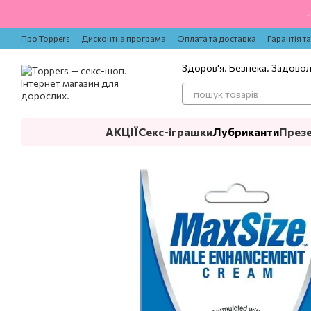
Перейти до основного контенту
Про Toppers
Дисконтна програма
Оплата та доставка
Гарантія т
Здоров'я. Безпека. Задово
АКЦІЇ
Секс-іграшки
Лубриканти
През