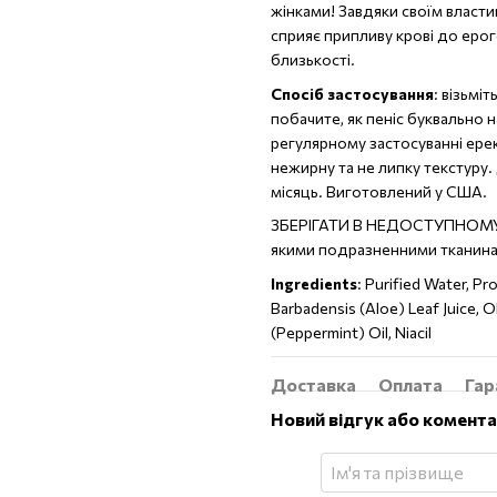
жінками! Завдяки своїм власт
сприяє припливу крові до ерог
близькості.
Спосіб застосування
: візьмі
побачите, як пеніс буквально 
регулярному застосуванні ерек
нежирну та не липку текстуру.
місяць. Виготовлений у США.
ЗБЕРІГАТИ В НЕДОСТУПНОМУ Д
якими подразненними тканинам
Ingredients
: Purified Water, Pr
Barbadensis (Aloe) Leaf Juice, 
(Peppermint) Oil, Niacil
Доставка
Оплата
Гар
Новий відгук або комент