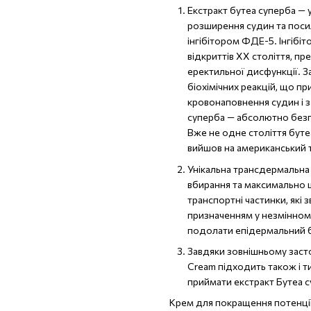
Екстракт бутеа суперба — у
розширення судин та посил
інгібітором ФДЕ-5. Інгібі
відкриттів ХХ століття, п
еректильної дисфункції. 
біохімічних реакцій, що п
кровонаповнення судин і з
суперба — абсолютно безп
Вже не одне століття бутеа
вийшов на американський 
Унікальна трансдермальна
вбирання та максимально ш
транспортні частинки, які 
призначенням у незмінном
подолати епідермальний ба
Завдяки зовнішньому заст
Cream підходить також і т
приймати екстракт Бутеа с
Крем для покращення потенції