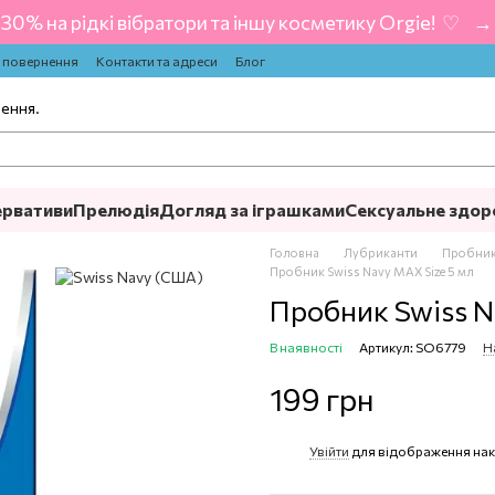
-30% на рідкі вібратори та іншу косметику Orgie! ‍ ♡ ‍ → 
а повернення
Контакти та адреси
Блог
лення.
ервативи
Прелюдія
Догляд за іграшками
Сексуальне здор
Головна
Лубриканти
Пробники
Пробник Swiss Navy MAX Size 5 мл
Пробник Swiss N
В наявності
Артикул: SO6779
Н
199 грн
Увійти
для відображення нак
%