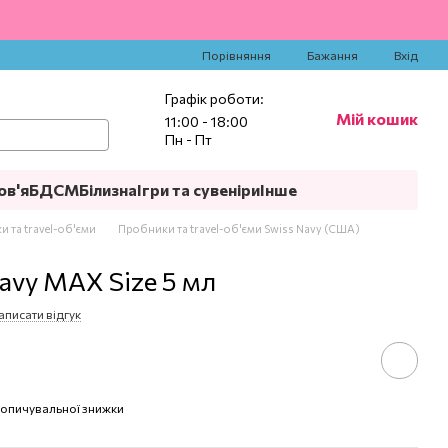
‍
Порівняння
Бажання
Вхід
Графік роботи:
Мій кошик
11:00 - 18:00
Пн - Пт
ов'я
БДСМ
Білизна
Ігри та сувеніри
Інше
 та travel-об'єми
Пробники та travel-об'єми Swiss Navy (США)
avy MAX Size 5 мл
аписати відгук
опичувальної знижки