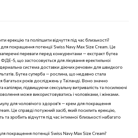
ти ерекцію та поліпшити відчуття під час близькості?
 для покращення потенції Swiss Navy Max Size Cream. Це
 незаперечні переваги перед конкурентами — екстракт бутеа
р ФДЕ-5, що застосовується для лікування еректильної
нсдермальна система доставки діючих речовин для швидкого
ьтатів. Бутеа суперба — рослина, що недавно стала
я багатьох років досліджень у Таїланді. Воно значно
а капіляри, підвищуючи сексуальну витривалість та посилюючі
оволення може використовуватись і чоловіками, і жінками.
мулу для чоловічого здоров'я — крем для покращення
Cream. Це справді потужний засіб, який посилить ерекцію,
ь та зробить відчуття під час інтимної близькості набагато
для покращення потенції Swiss Navy Max Size Cream?