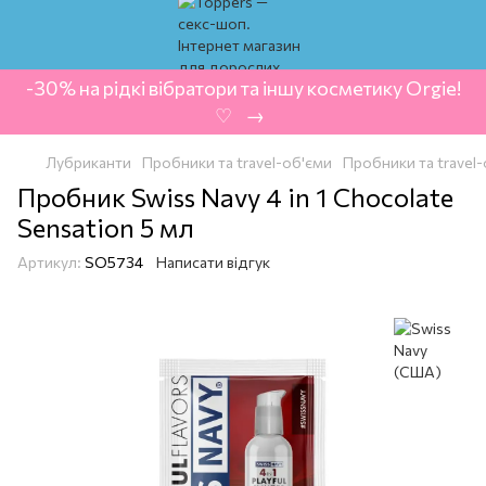
-30% на рідкі вібратори та іншу косметику Orgie!
‍ ♡ ‍ → ‍
Лубриканти
Пробники та travel-об'єми
Пробники та travel
Пробник Swiss Navy 4 in 1 Chocolate
Sensation 5 мл
Артикул:
SO5734
Написати відгук