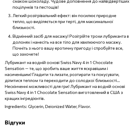
смаком шоколаду. Чудове доповнення до найвідвертіших
поцілунків та пестощів!
Легкий розігрівальний ефект: він посилює природне
тепло, що виділяється при терті, для максимальної
близькості.
Відмінний засіб для масажу! Розігрійте трохи лубриканта в
долонях і нанесіть на все тіло для хвилюючого масажу.
Почніть з нього вашу еротичну пригоду і спробуйте все,
що захочете!
Лубрикант на водній основі Swiss Navy 4 in 1 Chocolate
Sensation — те, що зробить ваше життя яскравішим і
насиченішим! Гладити та лизати, розтирати та покусувати,
ділитися теплом та переходити до солодкої близькості…
Нескінченні можливості для гри! Лубрикант на водній основі
Swiss Navy 4 in 1 Chocolate Sensation виготовлений в США з
кращих інгредієнтів.
Ingredients: Glycerin, Deionized Water, Flavor.
Відгуки