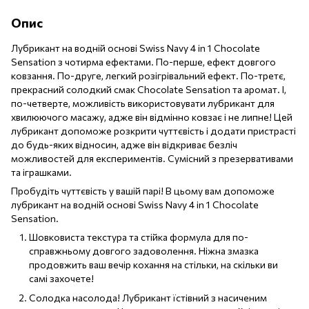
Опис
Лубрикант на водній основі Swiss Navy 4 in 1 Chocolate
Sensation з чотирма ефектами. По-перше, ефект довгого
ковзання. По-друге, легкий розігрівальний ефект. По-третє,
прекрасний солодкий смак Chocolate Sensation та аромат. І,
по-четверте, можливість використовувати лубрикант для
хвилюючого масажу, адже він відмінно ковзає і не липне! Цей
лубрикант допоможе розкрити чуттєвість і додати пристрасті
до будь-яких відносин, адже він відкриває безліч
можливостей для експериментів. Сумісний з презервативами
та іграшками.
Пробудіть чуттєвість у вашій парі! В цьому вам допоможе
лубрикант на водній основі Swiss Navy 4 in 1 Chocolate
Sensation.
Шовковиста текстура та стійка формула для по-
справжньому довгого задоволення. Ніжна змазка
продовжить ваш вечір кохання на стільки, на скільки ви
самі захочете!
Солодка насолода! Лубрикант їстівний з насиченим