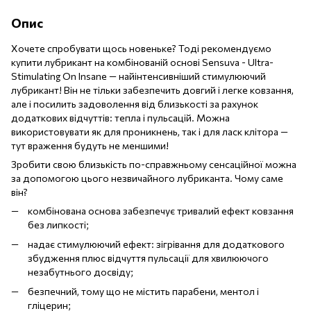
Опис
Хочете спробувати щось новеньке? Тоді рекомендуємо
купити лубрикант на комбінованій основі Sensuva - Ultra-
Stimulating On Insane — найінтенсивніший стимулюючий
лубрикант! Він не тільки забезпечить довгий і легке ковзання,
але і посилить задоволення від близькості за рахунок
додаткових відчуттів: тепла і пульсацій. Можна
використовувати як для проникнень, так і для ласк клітора —
тут враження будуть не меншими!
Зробити свою близькість по-справжньому сенсаційної можна
за допомогою цього незвичайного лубриканта. Чому саме
він?
комбінована основа забезпечує тривалий ефект ковзання
без липкості;
надає стимулюючий ефект: зігрівання для додаткового
збудження плюс відчуття пульсації для хвилюючого
незабутнього досвіду;
безпечний, тому що не містить парабени, ментол і
гліцерин;