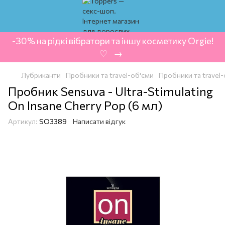
-30% на рідкі вібратори та іншу косметику Orgie!
‍ ♡ ‍ → ‍
Лубриканти
Пробники та travel-об'єми
Пробники та travel
Пробник Sensuva - Ultra-Stimulating
On Insane Cherry Pop (6 мл)
Артикул:
SO3389
Написати відгук