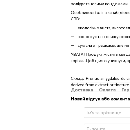
поліуретановими кондомами.
Особливості олії з канабідіол
CBD:
екологічно чиста, виготов
зволожує та підвищує ковз
сумісна з іграшками, але н
УВАГА! Продукт містить мигда
горіхи. Щоб цього уникнути, 
Склад: Prunus amygdalus dulcis 
derived from extract or tincture 
Доставка
Оплата
Гар
Новий відгук або комент