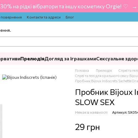
-30% на рідкі вібратори та іншу косметику Orgie! ‍ ♡ ‍ → 
а повернення
Контакти та адреси
Блог
лення.
ервативи
Прелюдія
Догляд за іграшками
Сексуальне здор
Головна
Прелюдія
Спреї та ге
Спреї та гелі для орального сексу Bijoux
Пробник Bijoux Indiscrets Sachette Or
Пробник Bijoux I
SLOW SEX
Немає в наявності
Артикул: SX05
29 грн