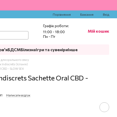
‍
Порівняння
Бажання
Вхід
Графік роботи:
Мій кошик
11:00 - 18:00
Пн - Пт
ов'я
БДСМ
Білизна
Ігри та сувеніри
Інше
лі для орального сексу
 Indiscrets (Іспанія)
al CBD - SLOW SEX
ndiscrets Sachette Oral CBD -
41
Написати відгук