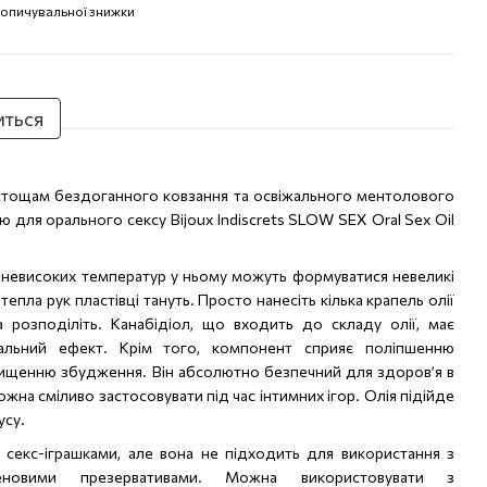
опичувальної знижки
иться
тощам бездоганного ковзання та освіжального ментолового
 для орального сексу Bijoux Indiscrets SLOW SEX Oral Sex Oil
а невисоких температур у ньому можуть формуватися невеликі
тепла рук пластівці тануть. Просто нанесіть кілька крапель олії
та розподіліть. Канабідіол, що входить до складу олії, має
вальний ефект. Крім того, компонент сприяє поліпшенню
двищенню збудження. Він абсолютно безпечний для здоров’я в
жна сміливо застосовувати під час інтимних ігор. Олія підійде
усу.
 секс-іграшками, але вона не підходить для використання з
реновими презервативами. Можна використовувати з