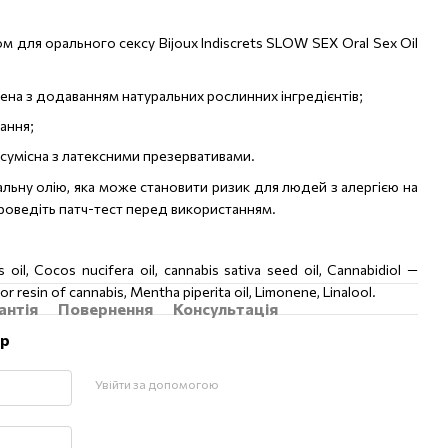
ом для орального сексу Bijoux Indiscrets SLOW SEX Oral Sex Oil
лена з додаванням натуральних рослинних інгредієнтів;
ання;
е сумісна з латексними презервативами.
льну олію, яка може становити ризик для людей з алергією на
проведіть патч-тест перед використанням.
oil, Cocos nucifera oil, cannabis sativa seed oil, Cannabidiol —
or resin of cannabis, Mentha piperita oil, Limonene, Linalool.
антія
Повернення
Консультація
ар
Увійти за допомогою