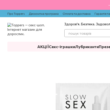
Перейти до основного контенту
Про Toppers
Дисконтна програма
Оплата та доставка
Гарантія т
Здоров'я. Безпека. Задово
АКЦІЇ
Секс-іграшки
Лубриканти
През