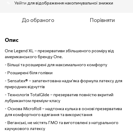
Увійти
для відображення накопичувальної знижки
%
До обраного
Порівняти
Опис
One Legend XL – презервативи збільшеного розміру від
американського бренду One.
- Більші та розширені для максимального комфорту
- Розширені біля голівки
- Sensatex® – запатентована надм’яка формула латексу для
природних відчуттів
- Технологія TotalGlide – презерватив повністю вкритий
лубрикантом преміум-класу
- Основа MicroRoll – надтонка кулька в основі презерватива
для комфортного вдягання та використання
- Веганські, не містять ГМО та виготовлені з натурального
каучукового латексу