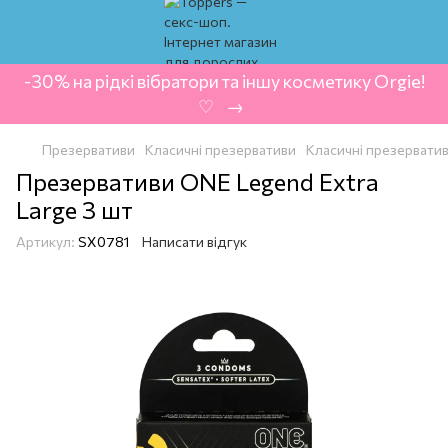
-30% на рідкі вібратори та іншу косметику Orgie!
‍ ♡ ‍ → ‍
Презервативи
Класичні презервативи
Класичні презервати
Презервативи ONE Legend Extra
Large 3 шт
Артикул:
SX0781
Написати відгук