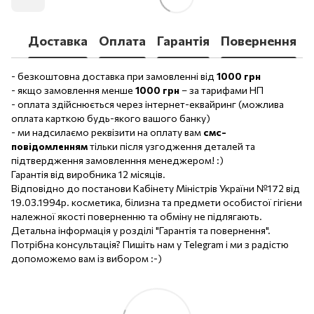
Доставка
Оплата
Гарантія
Повернення
- безкоштовна доставка при замовленні від
1000 грн
- якщо замовлення менше
1000 грн
– за тарифами НП
- оплата здійснюється через інтернет-еквайринг (можлива
оплата карткою будь-якого вашого банку)
- ми надсилаємо реквізити на оплату вам
смс-
повідомленням
тільки після узгодження деталей та
підтвердження замовленння менеджером! :)
Гарантія від виробника 12 місяців.
Відповідно до постанови Кабінету Міністрів України №172 від
19.03.1994р. косметика, білизна та предмети особистої гігієни
належної якості поверненню та обміну не підлягають.
Детальна інформація у розділі "Гарантія та повернення".
Потрібна консультація? Пишіть нам у Telegram і ми з радістю
допоможемо вам із вибором :-)