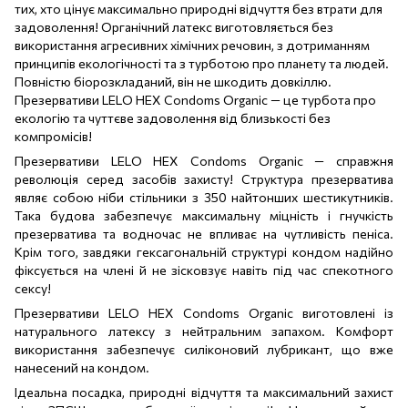
тих, хто цінує максимально природні відчуття без втрати для
задоволення! Органічний латекс виготовляється без
використання агресивних хімічних речовин, з дотриманням
принципів екологічності та з турботою про планету та людей.
Повністю біорозкладаний, він не шкодить довкіллю.
Презервативи LELO HEX Condoms Organic — це турбота про
екологію та чуттєве задоволення від близькості без
компромісів!
Презервативи LELO HEX Condoms Organic — справжня
революція серед засобів захисту! Структура презерватива
являє собою ніби стільники з 350 найтонших шестикутників.
Така будова забезпечує максимальну міцність і гнучкість
презерватива та водночас не впливає на чутливість пеніса.
Крім того, завдяки гексагональній структурі кондом надійно
фіксується на члені й не зісковзує навіть під час спекотного
сексу!
Презервативи LELO HEX Condoms Organic виготовлені із
натурального латексу з нейтральним запахом. Комфорт
використання забезпечує силіконовий лубрикант, що вже
нанесений на кондом.
Ідеальна посадка, природні відчуття та максимальний захист