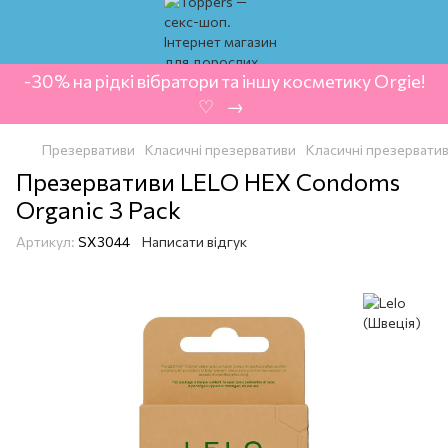
-30% на рідкі вібратори та іншу косметику Orgie!
‍ ♡ ‍ → ‍
Презервативи
Класичні презервативи
Класичні презерватив
Презервативи LELO HEX Condoms
Organic 3 Pack
Артикул:
SX3044
Написати відгук