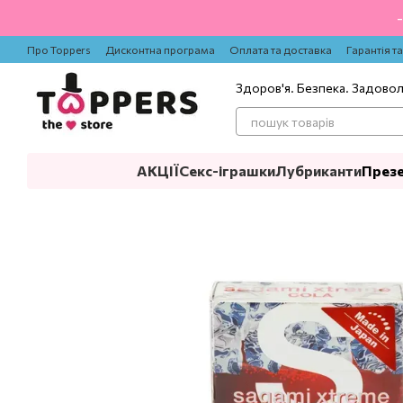
Перейти до основного контенту
Про Toppers
Дисконтна програма
Оплата та доставка
Гарантія т
Здоров'я. Безпека. Задово
АКЦІЇ
Секс-іграшки
Лубриканти
През