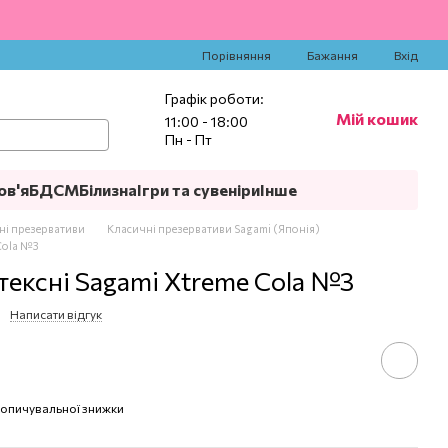
‍
Порівняння
Бажання
Вхід
Графік роботи:
Мій кошик
11:00 - 18:00
Пн - Пт
ов'я
БДСМ
Білизна
Ігри та сувеніри
Інше
ні презервативи
Класичні презервативи Sagami (Японія)
Cola №3
тексні Sagami Xtreme Cola №3
Написати відгук
опичувальної знижки