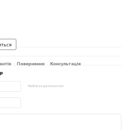
иться
антія
Повернення
Консультація
ар
Увійти за допомогою