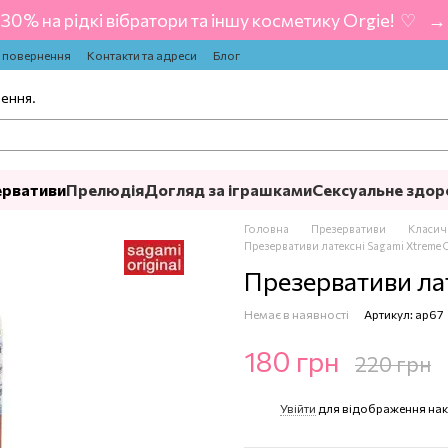
-30% на рідкі вібратори та іншу косметику Orgie! ‍ ♡ ‍ → 
а повернення
Контакти та адреси
Блог
лення.
ервативи
Прелюдія
Догляд за іграшками
Сексуальне здор
Головна
Презервативи
Класич
Презервативи латексні Sagami Xtreme 
Презервативи ла
Немає в наявності
Артикул: ap67
180 грн
220 грн
Увійти
для відображення нак
%