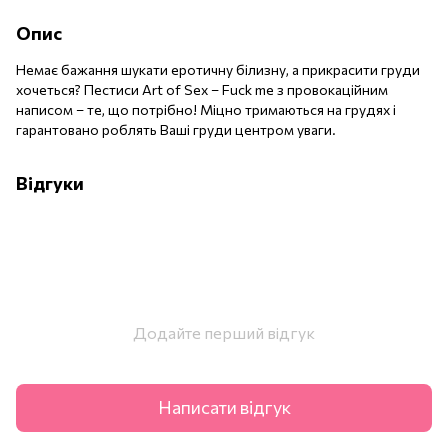
Опис
Немає бажання шукати еротичну білизну, а прикрасити груди
хочеться? Пестиси Art of Sex – Fuck me з провокаційним
написом – те, що потрібно! Міцно тримаються на грудях і
гарантовано роблять Ваші груди центром уваги.
Відгуки
Додайте перший відгук
Написати відгук