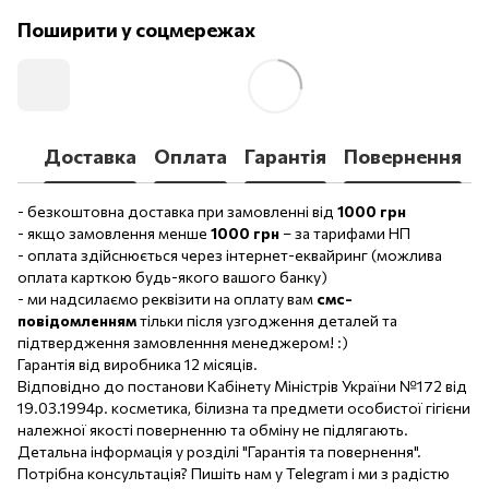
Поширити у соцмережах
Доставка
Оплата
Гарантія
Повернення
- безкоштовна доставка при замовленні від
1000 грн
- якщо замовлення менше
1000 грн
– за тарифами НП
- оплата здійснюється через інтернет-еквайринг (можлива
оплата карткою будь-якого вашого банку)
- ми надсилаємо реквізити на оплату вам
смс-
повідомленням
тільки після узгодження деталей та
підтвердження замовленння менеджером! :)
Гарантія від виробника 12 місяців.
Відповідно до постанови Кабінету Міністрів України №172 від
19.03.1994р. косметика, білизна та предмети особистої гігієни
належної якості поверненню та обміну не підлягають.
Детальна інформація у розділі "Гарантія та повернення".
Потрібна консультація? Пишіть нам у Telegram і ми з радістю