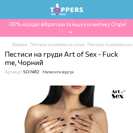
-30% на рідкі вібратори та іншу косметику Orgie!
‍ ♡ ‍ → ‍
Білизна
Пестиси та наліпки на соски
Пестиси та наліпки на с
Пестиси на груди Art of Sex - Fuck
me, Чорний
Артикул:
SO7482
Написати відгук