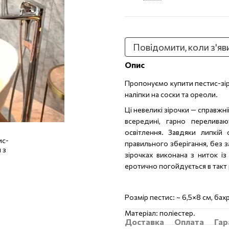
Повідомити, коли з'яв
Опис
Пропонуємо купити пестис-зір
наліпки на соски та ореоли.
Ці невеликі зірочки — справжн
всередині, гарно перелива
освітлення. Завдяки липкій
правильного зберігання, без з
зірочках виконана з ниток і
еротично погойдується в такт 
Розмір пестис: ~ 6,5×8 см, бах
Матеріал: поліестер.
Доставка
Оплата
Гар