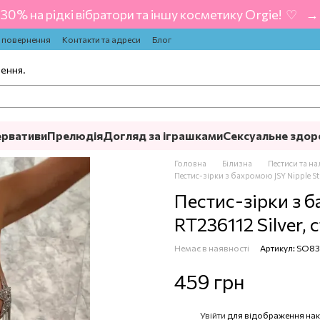
-30% на рідкі вібратори та іншу косметику Orgie! ‍ ♡ ‍ → 
а повернення
Контакти та адреси
Блог
лення.
ервативи
Прелюдія
Догляд за іграшками
Сексуальне здор
Головна
Білизна
Пестиси та на
Пестис-зірки з бахромою JSY Nipple Sti
Пестис-зірки з б
RT236112 Silver, 
Немає в наявності
Артикул: SO8
459 грн
Увійти
для відображення нак
%