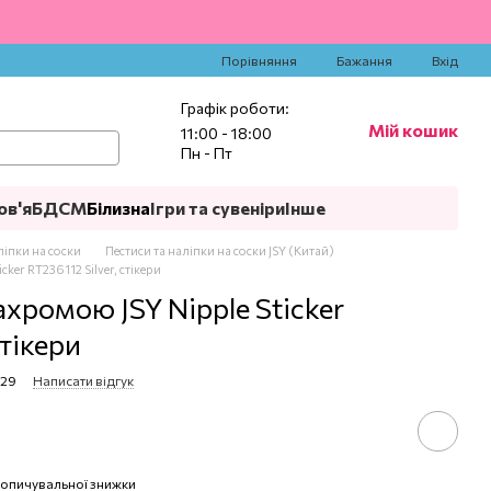
‍
Порівняння
Бажання
Вхід
Графік роботи:
Мій кошик
11:00 - 18:00
Пн - Пт
ов'я
БДСМ
Білизна
Ігри та сувеніри
Інше
ліпки на соски
Пестиси та наліпки на соски JSY (Китай)
cker RT236112 Silver, стікери
ахромою JSY Nipple Sticker
стікери
329
Написати відгук
опичувальної знижки