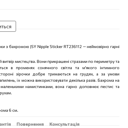
иться
ки з бахромою JSY Nipple Sticker RT236112 — неймовірно гарні
ій витвір мистецтва. Вони прикрашені стразами по периметру та
ються в променях сонячного світла та м'якого інтимного
 стороні зірочки добре тримаються на грудях, а за умови
апилень, їх можна використовувати декілька разів. Бахрома на
з маленькими намистинками, вона гарно доповнює пестис та
рухам.
рома 6 см.
антія
Повернення
Консультація