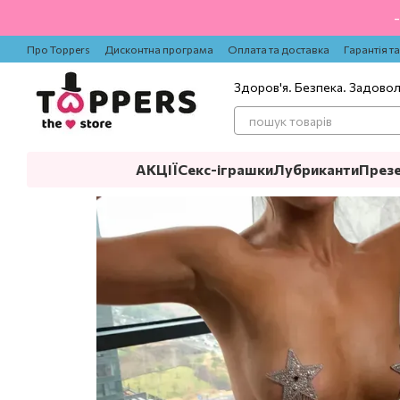
Перейти до основного контенту
Про Toppers
Дисконтна програма
Оплата та доставка
Гарантія т
Здоров'я. Безпека. Задово
АКЦІЇ
Секс-іграшки
Лубриканти
През