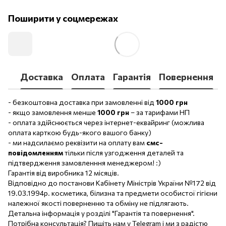
Поширити у соцмережах
Доставка
Оплата
Гарантія
Повернення
- безкоштовна доставка при замовленні від
1000 грн
- якщо замовлення менше
1000 грн
– за тарифами НП
- оплата здійснюється через інтернет-еквайринг (можлива
оплата карткою будь-якого вашого банку)
- ми надсилаємо реквізити на оплату вам
смс-
повідомленням
тільки після узгодження деталей та
підтвердження замовленння менеджером! :)
Гарантія від виробника 12 місяців.
Відповідно до постанови Кабінету Міністрів України №172 від
19.03.1994р. косметика, білизна та предмети особистої гігієни
належної якості поверненню та обміну не підлягають.
Детальна інформація у розділі "Гарантія та повернення".
Потрібна консультація? Пишіть нам у Telegram і ми з радістю