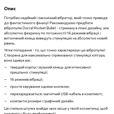
Опис
Потрібен надійний і лаконічний вібратор, який точно приведе
до фантастичного фіналу? Рекомендуємо придбати
вібропулю Dorcel Rocket Bullet - стриману в плані дизайну, але
абсолютно феєричну по потужності! 16 режимів вібрації і
витончений кінець виведуть стимуляцію на абсолютно новий
рівень.
Чітке попадання - то, що точно характеризує цю вібропулю!
Створена для максимально спрямованої стимуляції клітора,
вона здивує вас.
твердий корпус і вузький кінець для інтенсивної
прицільної стимуляції;
16 режимів вібрації;
просте керування однією кнопкою;
перезаряджається: магнітний USB-кабель в комплекті;
компактні розміри і графічний дизайн.
Ця стильна штучка знайде своє місце у твоїй косметичці, щоб
радувати у будь-який момент!