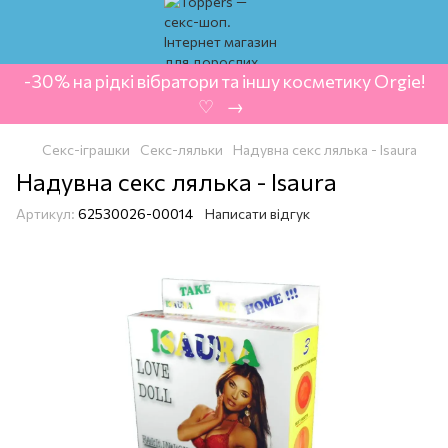
-30% на рідкі вібратори та іншу косметику Orgie!
‍ ♡ ‍ → ‍
Секс-іграшки
Секс-ляльки
Надувна секс лялька - Isaura
Надувна секс лялька - Isaura
Артикул:
62530026-00014
Написати відгук