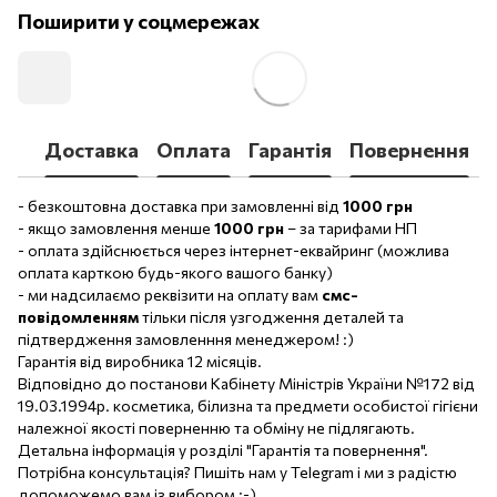
Поширити у соцмережах
Доставка
Оплата
Гарантія
Повернення
- безкоштовна доставка при замовленні від
1000 грн
- якщо замовлення менше
1000 грн
– за тарифами НП
- оплата здійснюється через інтернет-еквайринг (можлива
оплата карткою будь-якого вашого банку)
- ми надсилаємо реквізити на оплату вам
смс-
повідомленням
тільки після узгодження деталей та
підтвердження замовленння менеджером! :)
Гарантія від виробника 12 місяців.
Відповідно до постанови Кабінету Міністрів України №172 від
19.03.1994р. косметика, білизна та предмети особистої гігієни
належної якості поверненню та обміну не підлягають.
Детальна інформація у розділі "Гарантія та повернення".
Потрібна консультація? Пишіть нам у Telegram і ми з радістю
допоможемо вам із вибором :-)