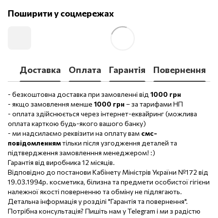
Поширити у соцмережах
Доставка
Оплата
Гарантія
Повернення
- безкоштовна доставка при замовленні від
1000 грн
- якщо замовлення менше
1000 грн
– за тарифами НП
- оплата здійснюється через інтернет-еквайринг (можлива
оплата карткою будь-якого вашого банку)
- ми надсилаємо реквізити на оплату вам
смс-
повідомленням
тільки після узгодження деталей та
підтвердження замовленння менеджером! :)
Гарантія від виробника 12 місяців.
Відповідно до постанови Кабінету Міністрів України №172 від
19.03.1994р. косметика, білизна та предмети особистої гігієни
належної якості поверненню та обміну не підлягають.
Детальна інформація у розділі "Гарантія та повернення".
Потрібна консультація? Пишіть нам у Telegram і ми з радістю