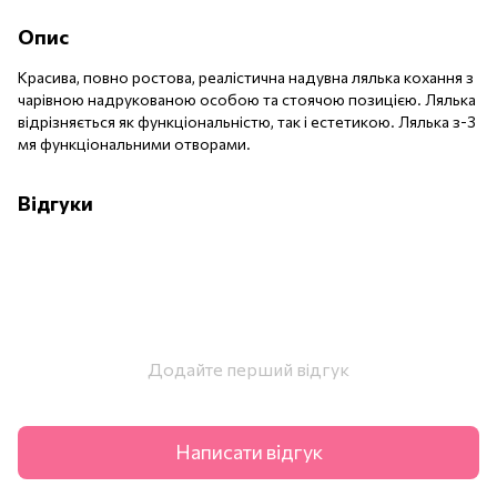
Опис
Красива, повно ростова, реалістична надувна лялька кохання з
чарівною надрукованою особою та стоячою позицією. Лялька
відрізняється як функціональністю, так і естетикою. Лялька з-3
мя функціональними отворами.
Відгуки
Додайте перший відгук
Написати відгук