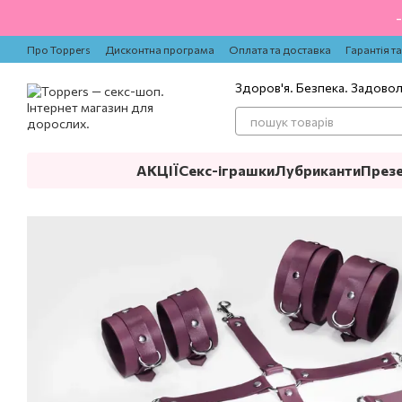
Перейти до основного контенту
Про Toppers
Дисконтна програма
Оплата та доставка
Гарантія т
Здоров'я. Безпека. Задово
АКЦІЇ
Секс-іграшки
Лубриканти
През