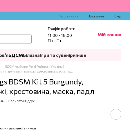
‍
Порівняння
Бажання
Вхід
Графік роботи:
Мій кошик
11:00 - 18:00
Пн - Пт
ов'я
БДСМ
Білизна
Ігри та сувеніри
Інше
БДСМ-набори Feral Feelings (Україна)
ndy, наручники, поножі, хрестовина, маска, падл
ngs BDSM Kit 5 Burgundy,
і, хрестовина, маска, падл
74
Написати відгук
опичувальної знижки