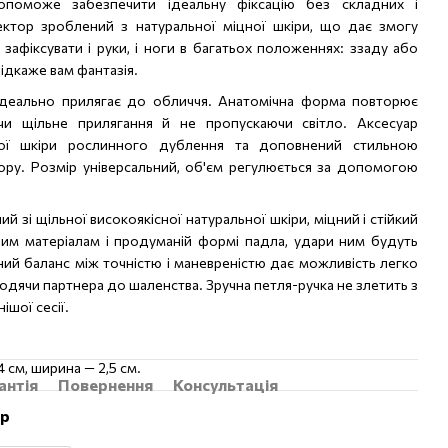
опоможе забезпечити ідеальну фіксацію без складних і
ектор зроблений з натуральної міцної шкіри, що дає змогу
 зафіксувати і руки, і ноги в багатьох положеннях: ззаду або
підкаже вам фантазія.
s ідеально прилягає до обличчя. Анатомічна форма повторює
чи щільне прилягання й не пропускаючи світло. Аксесуар
ної шкіри рослинного дублення та доповнений стильною
ору. Розмір універсальний, об'єм регулюється за допомогою
ий зі щільної високоякісної натуральної шкіри, міцний і стійкий
ним матеріалам і продуманій формі падла, удари ним будуть
ний баланс між точністю і маневреністю дає можливість легко
одячи партнера до шаленства. Зручна петля-ручка не злетить з
ішої сесії.
 см, ширина — 2,5 см.
антія
Повернення
Консультація
ар