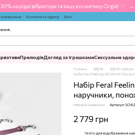
-30% на рідкі вібратори та іншу косметику Orgie! ‍ ♡ ‍ → 
а повернення
Контакти та адреси
Блог
лення.
ервативи
Прелюдія
Догляд за іграшками
Сексуальне здор
Головна
БДСМ
БДСМ-набори
Набір Feral Feelings BDSM Kit 5 Burgu
Набір Feral Feeli
наручники, понож
Немає в наявності
Артикул: SO82
2 779 грн
Увійти
для відображення нак
%