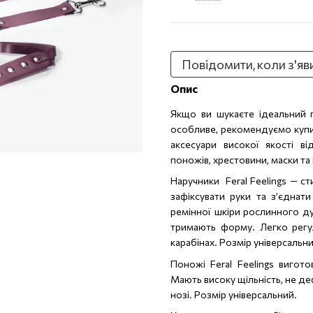
Повідомити, коли з'яв
Опис
Якщо ви шукаєте ідеальний 
особливе, рекомендуємо купит
аксесуари високої якості ві
поножів, хрестовини, маски та
Наручники Feral Feelings — с
зафіксувати руки та з’єднат
ремінної шкіри рослинного д
тримають форму. Легко регу
карабінах. Розмір універсальни
Поножі Feral Feelings вигот
Мають високу щільність, не 
нозі. Розмір універсальний.