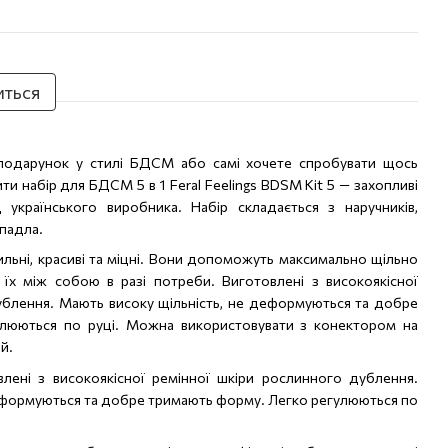
иться
подарунок у стилі БДСМ або самі хочете спробувати щось
и набір для БДСМ 5 в 1 Feral Feelings BDSM Kit 5 — захопливі
д українського виробника. Набір складається з наручників,
 падла.
тильні, красиві та міцні. Вони допоможуть максимально щільно
и їх між собою в разі потреби. Виготовлені з високоякісної
ублення. Мають високу щільність, не деформуються та добре
люються по руці. Можна використовувати з конектором на
й.
овлені з високоякісної ремінної шкіри рослинного дублення.
деформуються та добре тримають форму. Легко регулюються по