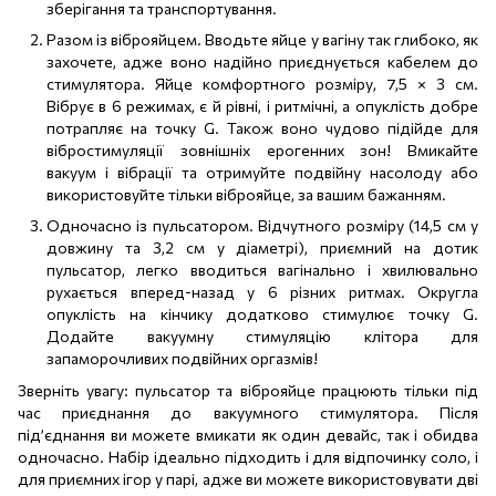
зберігання та транспортування.
Разом із віброяйцем. Вводьте яйце у ​​вагіну так глибоко, як
захочете, адже воно надійно приєднується кабелем до
стимулятора. Яйце комфортного розміру, 7,5 × 3 см.
Вібрує в 6 режимах, є й рівні, і ритмічні, а опуклість добре
потрапляє на точку G. Також воно чудово підійде для
вібростимуляції зовнішніх ерогенних зон! Вмикайте
вакуум і вібрації та отримуйте подвійну насолоду або
використовуйте тільки віброяйце, за вашим бажанням.
Одночасно із пульсатором. Відчутного розміру (14,5 см у
довжину та 3,2 см у діаметрі), приємний на дотик
пульсатор, легко вводиться вагінально і хвилювально
рухається вперед-назад у 6 різних ритмах. Округла
опуклість на кінчику додатково стимулює точку G.
Додайте вакуумну стимуляцію клітора для
запаморочливих подвійних оргазмів!
Зверніть увагу: пульсатор та віброяйце працюють тільки під
час приєднання до вакуумного стимулятора. Після
під’єднання ви можете вмикати як один девайс, так і обидва
одночасно. Набір ідеально підходить і для відпочинку соло, і
для приємних ігор у парі, адже ви можете використовувати дві