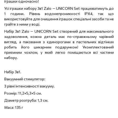
іграшки одночасно!
Усі іграшки набору 3в1 Zalo — UNICORN Set працюватимуть до
1 години. Рівень водонепроникності IPX4, так що
використовуйте для очищення іграшок спеціальні засоби та не
грайте з ними у воді.
Набір 3в1 Zalo — UNICORN Set створений для максимального
задоволення, кожна деталь має по-справжньому чарівний
вигляд, а паковання з єдинорогами в пастельних відтінках
робить його шикарним подарунком! Укомплектований
приємним чохлом, у який легко поміщаються всі частини
набору.
Набір 3в1.
Вакуумний стимулятор:
3 рівні інтенсивності вакууму.
Розмір: 11,2×5,3×5 см.
Діаметр розтруба: 1,3 см.
Маса: 135 г