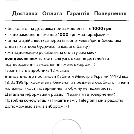
Доставка
Оплата
Гарантія
Повернення
- безкоштовна доставка при замовленні від
1000 грн
- якщо замовлення менше
1000 грн
– за тарифами НП
- оплата здійснюється через інтернет-еквайринг (можлива
оплата карткою будь-якого вашого банку)
- ми надсилаємо реквізити на оплату вам
смс-
повідомленням
тільки після узгодження деталей та
підтвердження замовленння менеджером! :)
Гарантія від виробника 12 місяців.
Відповідно до постанови Кабінету Міністрів України №172 від
19.03.1994р. косметика, білизна та предмети особистої гігієни
належної якості поверненню та обміну не підлягають.
Детальна інформація у розділі "Гарантія та повернення".
Потрібна консультація? Пишіть нам у Telegram і ми з радістю
допоможемо вам із вибором :-)