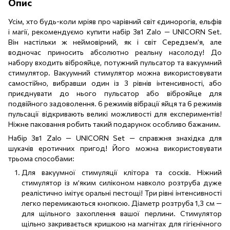
Опис
Усім, хто будь-коли мріяв про чарівний світ єдинорогів, ельфів
і магії, рекомендуємо купити набір 3в1 Zalo — UNICORN Set.
Він настільки ж неймовірний, як і світ Середзем’я, але
водночас приносить абсолютно реальну насолоду! До
набору входить віброяйце, потужний пульсатор та вакуумний
стимулятор. Вакуумний стимулятор можна використовувати
самостійно, вибравши один із 3 рівнів інтенсивності, або
приєднувати до нього пульсатор або віброяйце для
подвійного задоволення. 6 режимів вібрації яйця та 6 режимів
пульсації відкривають великі можливості для експериментів!
Ніжне паковання робить такий подарунок особливо бажаним.
Набір 3в1 Zalo — UNICORN Set — справжня знахідка для
шукачів еротичних пригод! Його можна використовувати
трьома способами:
Для вакуумної стимуляції клітора та сосків. Ніжний
стимулятор із м’яким силіконом навколо розтруба дуже
реалістично імітує оральні пестощі! Три рівні інтенсивності
легко перемикаються кнопкою. Діаметр розтруба 1,3 см —
для щільного захоплення вашої перлини. Стимулятор
щільно закривається кришкою на магнітах для гігієнічного