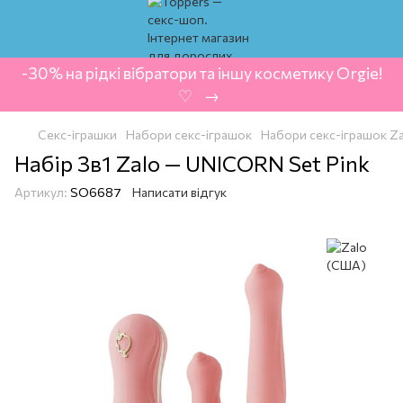
-30% на рідкі вібратори та іншу косметику Orgie!
‍ ♡ ‍ → ‍
Секс-іграшки
Набори секс-іграшок
Набори секс-іграшок Z
Набір 3в1 Zalo — UNICORN Set Pink
Артикул:
SO6687
Написати відгук